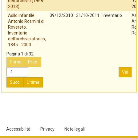
dell'archivio (1968-
"G.
2018)
20
Asilo infantile
09/12/2010
31/10/2011
inventario
Asi
Antonio Rosmini di
An
Rovereto.
Ros
Inventario
Ro
dell'archivio storico,
1845 - 2000
Pagina 1 di 32
Prima
Prec.
Vai
Succ.
Ultima
Accessibilità
Privacy
Note legali