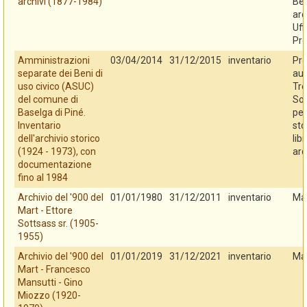
archivi (1877-1984)
Ben
arc
Uff
Pro
Amministrazioni
03/04/2014
31/12/2015
inventario
Pro
separate dei Beni di
au
uso civico (ASUC)
Tre
del comune di
So
Baselga di Piné.
per
Inventario
sto
dell'archivio storico
libr
(1924 - 1973), con
arc
documentazione
fino al 1984
Archivio del '900 del
01/01/1980
31/12/2011
inventario
Ma
Mart - Ettore
Sottsass sr. (1905-
1955)
Archivio del '900 del
01/01/2019
31/12/2021
inventario
Ma
Mart - Francesco
Mansutti - Gino
Miozzo (1920-