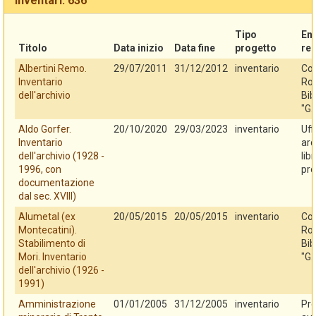
Inventari: 636
Tipo
En
Titolo
Data inizio
Data fine
progetto
re
Albertini Remo.
29/07/2011
31/12/2012
inventario
Co
Inventario
Rov
dell'archivio
Bib
"G.
Aldo Gorfer.
20/10/2020
29/03/2023
inventario
Uff
Inventario
arc
dell'archivio (1928 -
lib
1996, con
pro
documentazione
dal sec. XVIII)
Alumetal (ex
20/05/2015
20/05/2015
inventario
Co
Montecatini).
Rov
Stabilimento di
Bib
Mori. Inventario
"G.
dell'archivio (1926 -
1991)
Amministrazione
01/01/2005
31/12/2005
inventario
Pro