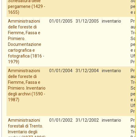
Schedatura delle
So
pergamene (1429 -
per
1655)
e a
Amministrazioni
01/01/2005
31/12/2005
inventario
Pro
delle foreste di
au
Fiemme, Fassa e
Tre
Primiero.
So
Documentazione
per
cartografica e
e a
fotografica (1816 -
Uff
1979)
Pro
Amministrazioni
01/01/2004
31/12/2004
inventario
Pro
delle foreste di
au
Fiemme, Fassa e
Tre
Primiero. Inventario
So
degli archivi (1590 -
per
1987)
e a
Uff
Pro
Amministrazioni
01/01/2002
31/12/2002
inventario
Pro
forestali di Trento.
au
Inventario degli
Tre