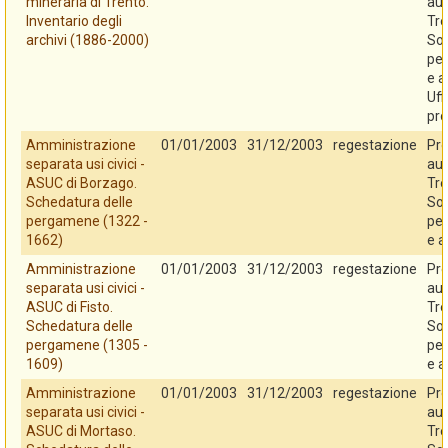
mineraria di Trento.
au
Inventario degli
Tre
archivi (1886-2000)
So
per
e a
Uff
pro
Amministrazione
01/01/2003
31/12/2003
regestazione
Pro
separata usi civici -
au
ASUC di Borzago.
Tre
Schedatura delle
So
pergamene (1322 -
per
1662)
e a
Amministrazione
01/01/2003
31/12/2003
regestazione
Pro
separata usi civici -
au
ASUC di Fisto.
Tre
Schedatura delle
So
pergamene (1305 -
per
1609)
e a
Amministrazione
01/01/2003
31/12/2003
regestazione
Pro
separata usi civici -
au
ASUC di Mortaso.
Tre