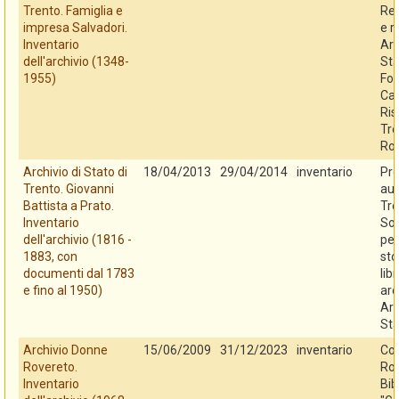
Trento. Famiglia e
Reg
impresa Salvadori.
e r
Inventario
Arc
dell'archivio (1348-
Sta
1955)
Fo
Cas
Ris
Tre
Ro
Archivio di Stato di
18/04/2013
29/04/2014
inventario
Pro
Trento. Giovanni
au
Battista a Prato.
Tre
Inventario
So
dell'archivio (1816 -
per
1883, con
sto
documenti dal 1783
libr
e fino al 1950)
arc
Arc
Sta
Archivio Donne
15/06/2009
31/12/2023
inventario
Co
Rovereto.
Rov
Inventario
Bib