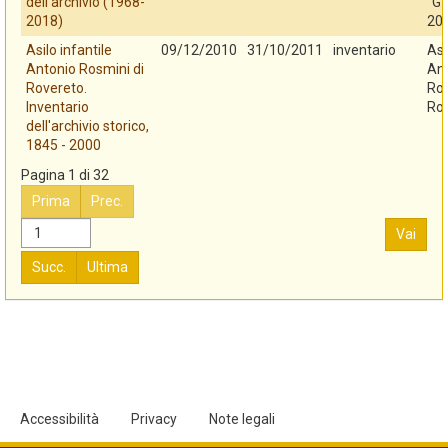
dell'archivio (1968-
"G.
2018)
20
Asilo infantile
09/12/2010
31/10/2011
inventario
Asi
Antonio Rosmini di
An
Rovereto.
Ros
Inventario
Ro
dell'archivio storico,
1845 - 2000
Pagina 1 di 32
Prima
Prec.
Vai
Succ.
Ultima
Accessibilità
Privacy
Note legali