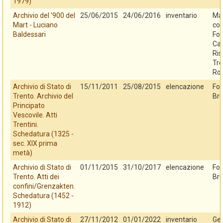
1979)
Archivio del '900 del
25/06/2015
24/06/2016
inventario
Mar
Mart - Luciano
con
Baldessari
Fo
Cas
Ris
Tre
Ro
Archivio di Stato di
15/11/2011
25/08/2015
elencazione
Fo
Trento. Archivio del
Bru
Principato
Vescovile. Atti
Trentini.
Schedatura (1325 -
sec. XIX prima
metà)
Archivio di Stato di
01/11/2015
31/10/2017
elencazione
Fo
Trento. Atti dei
Bru
confini/Grenzakten.
Schedatura (1452 -
1912)
Archivio di Stato di
27/11/2012
01/01/2022
inventario
Ges