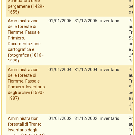
Schedatura delle
So
pergamene (1429 -
per
1655)
e a
Amministrazioni
01/01/2005
31/12/2005
inventario
Pro
delle foreste di
au
Fiemme, Fassa e
Tre
Primiero.
So
Documentazione
per
cartografica e
e a
fotografica (1816 -
Uff
1979)
Pro
Amministrazioni
01/01/2004
31/12/2004
inventario
Pro
delle foreste di
au
Fiemme, Fassa e
Tre
Primiero. Inventario
So
degli archivi (1590 -
per
1987)
e a
Uff
Pro
Amministrazioni
01/01/2002
31/12/2002
inventario
Pro
forestali di Trento.
au
Inventario degli
Tre