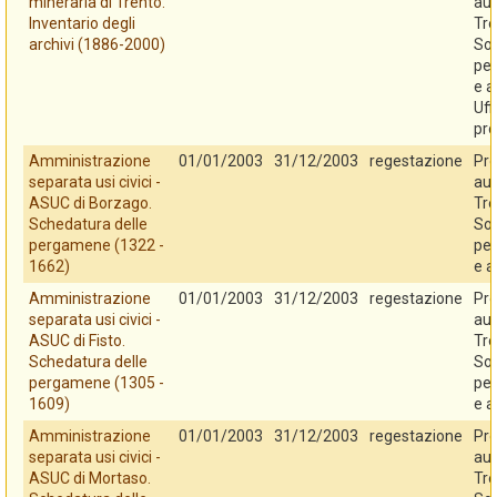
mineraria di Trento.
au
Inventario degli
Tre
archivi (1886-2000)
So
per
e a
Uff
pro
Amministrazione
01/01/2003
31/12/2003
regestazione
Pro
separata usi civici -
au
ASUC di Borzago.
Tre
Schedatura delle
So
pergamene (1322 -
per
1662)
e a
Amministrazione
01/01/2003
31/12/2003
regestazione
Pro
separata usi civici -
au
ASUC di Fisto.
Tre
Schedatura delle
So
pergamene (1305 -
per
1609)
e a
Amministrazione
01/01/2003
31/12/2003
regestazione
Pro
separata usi civici -
au
ASUC di Mortaso.
Tre