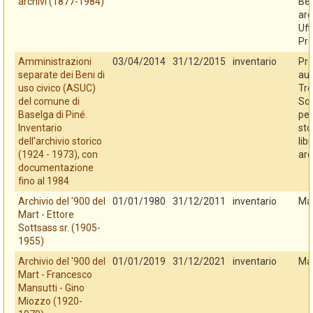
archivi (1877-1984)
Ben
arc
Uff
Pro
Amministrazioni
03/04/2014
31/12/2015
inventario
Pro
separate dei Beni di
au
uso civico (ASUC)
Tre
del comune di
So
Baselga di Piné.
per
Inventario
sto
dell'archivio storico
libr
(1924 - 1973), con
arc
documentazione
fino al 1984
Archivio del '900 del
01/01/1980
31/12/2011
inventario
Ma
Mart - Ettore
Sottsass sr. (1905-
1955)
Archivio del '900 del
01/01/2019
31/12/2021
inventario
Ma
Mart - Francesco
Mansutti - Gino
Miozzo (1920-