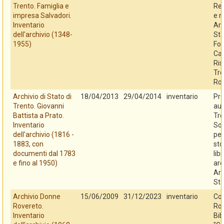
Trento. Famiglia e
Reg
impresa Salvadori.
e r
Inventario
Arc
dell'archivio (1348-
Sta
1955)
Fo
Cas
Ris
Tre
Ro
Archivio di Stato di
18/04/2013
29/04/2014
inventario
Pro
Trento. Giovanni
au
Battista a Prato.
Tre
Inventario
So
dell'archivio (1816 -
per
1883, con
sto
documenti dal 1783
libr
e fino al 1950)
arc
Arc
Sta
Archivio Donne
15/06/2009
31/12/2023
inventario
Co
Rovereto.
Rov
Inventario
Bib