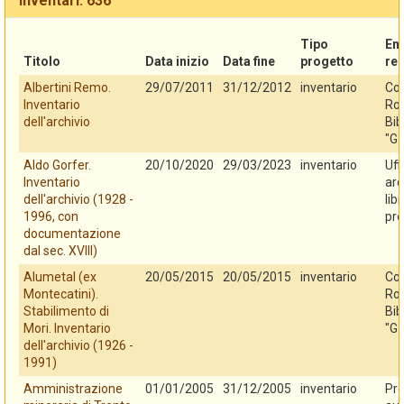
Inventari: 636
Tipo
En
Titolo
Data inizio
Data fine
progetto
re
Albertini Remo.
29/07/2011
31/12/2012
inventario
Co
Inventario
Rov
dell'archivio
Bib
"G.
Aldo Gorfer.
20/10/2020
29/03/2023
inventario
Uff
Inventario
arc
dell'archivio (1928 -
lib
1996, con
pro
documentazione
dal sec. XVIII)
Alumetal (ex
20/05/2015
20/05/2015
inventario
Co
Montecatini).
Rov
Stabilimento di
Bib
Mori. Inventario
"G.
dell'archivio (1926 -
1991)
Amministrazione
01/01/2005
31/12/2005
inventario
Pro