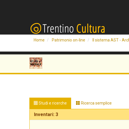
Home
Patrimonio on-line
Il sistema AST - Arch
Studi e ricerche
Ricerca semplice
Inventari: 3