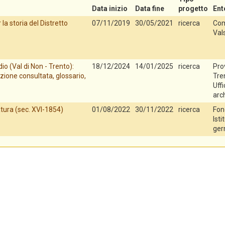
Data inizio
Data fine
progetto
Ent
la storia del Distretto
07/11/2019
30/05/2021
ricerca
Com
Val
io (Val di Non - Trento):
18/12/2024
14/01/2025
ricerca
Pro
zione consultata, glossario,
Tren
Uff
arch
tura (sec. XVI-1854)
01/08/2022
30/11/2022
ricerca
Fon
Isti
ger