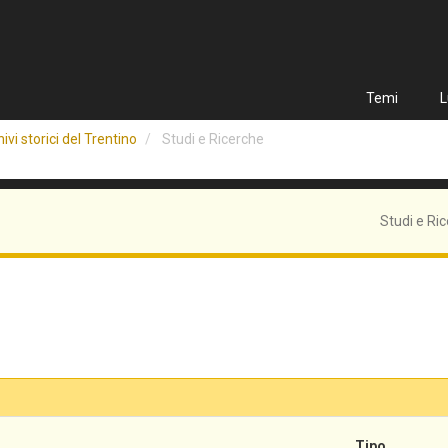
Temi
L
ivi storici del Trentino
Studi e Ricerche
Studi e Ri
Tipo