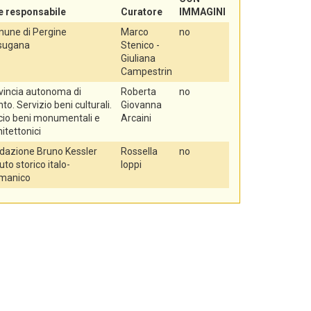
e responsabile
Curatore
IMMAGINI
une di Pergine
Marco
no
sugana
Stenico -
Giuliana
Campestrin
vincia autonoma di
Roberta
no
to. Servizio beni culturali.
Giovanna
icio beni monumentali e
Arcaini
itettonici
dazione Bruno Kessler
Rossella
no
tuto storico italo-
Ioppi
manico