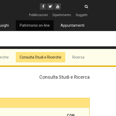
Cerca
Youtube
Facebook
Twitter
Cerca
Pubblicazioni
Dipartimento
Soggetti
uoghi
Patrimonio on-line
Appuntamenti
cerche
Consulta Studi e Ricerche
Ricerca
Consulta Studi e Ricerca
CON