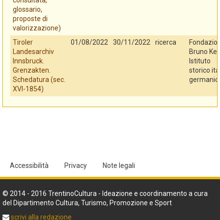
consultata,
glossario,
proposte di
valorizzazione)
Tiroler
01/08/2022
30/11/2022
ricerca
Fondazio
Landesarchiv
Bruno Kes
Innsbruck.
Istituto
Grenzakten.
storico ita
Schedatura (sec.
germanic
XVI-1854)
Accessibilità
Privacy
Note legali
© 2014 - 2016 TrentinoCultura - Ideazione e coordinamento a cura
del Dipartimento Cultura, Turismo, Promozione e Sport
scrivi alla redazione