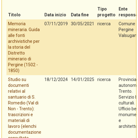
Tipo
Ente
Titolo
Data inizio
Data fine
progetto
responsa
Memoria
07/11/2019
30/05/2021
ricerca
Comune d
mineraria. Guida
Pergine
alle fonti
Valsugan
archivistiche per
la storia del
Distretto
minerario di
Pergine (1502 -
1850)
Studio su
18/12/2024
14/01/2025
ricerca
Provincia
documenti
autonoma
relativi al
Trento.
santuario di S.
Servizio b
Romedio (Val di
culturali.
Non - Trento):
Ufficio be
trascrizioni e
monument
materiali di
e
lavoro (elenchi
architetto
documentazione