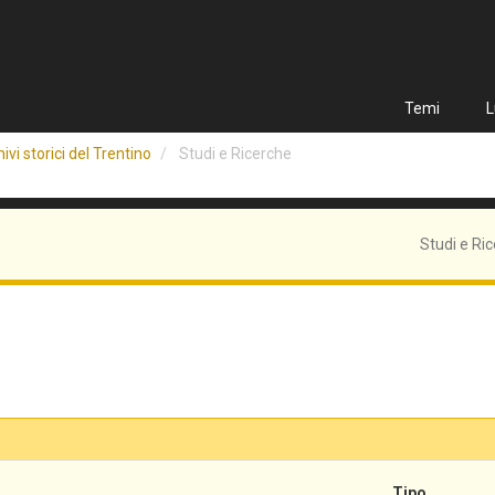
Temi
L
ivi storici del Trentino
Studi e Ricerche
Studi e Ri
Tipo