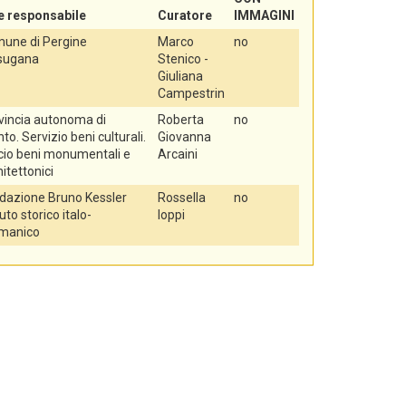
e responsabile
Curatore
IMMAGINI
une di Pergine
Marco
no
sugana
Stenico -
Giuliana
Campestrin
vincia autonoma di
Roberta
no
to. Servizio beni culturali.
Giovanna
icio beni monumentali e
Arcaini
itettonici
dazione Bruno Kessler
Rossella
no
tuto storico italo-
Ioppi
manico