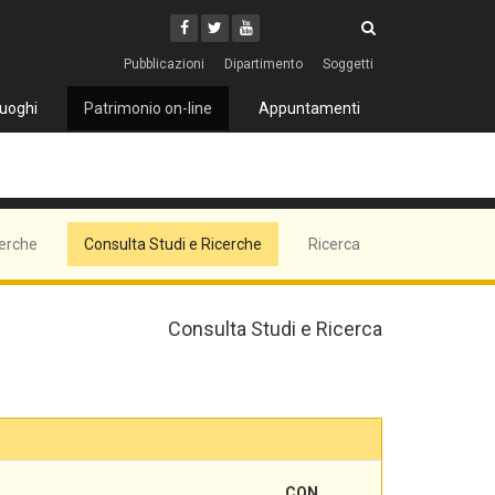
Cerca
Youtube
Facebook
Twitter
Cerca
Pubblicazioni
Dipartimento
Soggetti
uoghi
Patrimonio on-line
Appuntamenti
cerche
Consulta Studi e Ricerche
Ricerca
Consulta Studi e Ricerca
CON