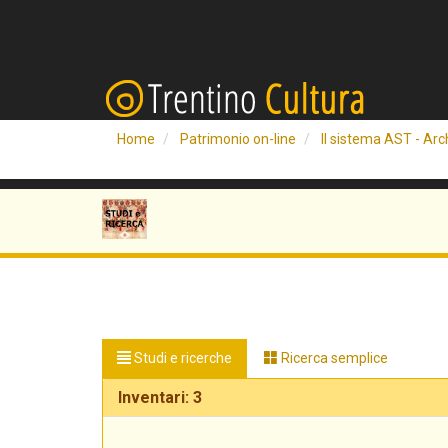
Home
Patrimonio on-line
Il sistema AST - Arch
Studi e ricerche
Ricerca semplice
Inventari: 3