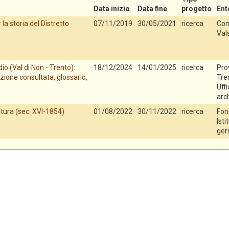
Data inizio
Data fine
progetto
Ent
la storia del Distretto
07/11/2019
30/05/2021
ricerca
Com
Val
io (Val di Non - Trento):
18/12/2024
14/01/2025
ricerca
Pro
zione consultata, glossario,
Tren
Uff
arch
tura (sec. XVI-1854)
01/08/2022
30/11/2022
ricerca
Fon
Isti
ger