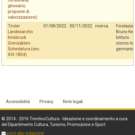
consultata,
glossario,
proposte di
valorizzazione)
Tiroler
01/08/2022
30/11/2022
ricerca
Fondazio
Landesarchiv
Bruno Kes
Innsbruck.
Istituto
Grenzakten.
storico ita
Schedatura (sec.
germanic
XVI-1854)
Accessibilità
Privacy
Note legali
© 2014 - 2016 TrentinoCultura - Ideazione e coordinamento a cura
del Dipartimento Cultura, Turismo, Promozione e Sport
scrivi alla redazione