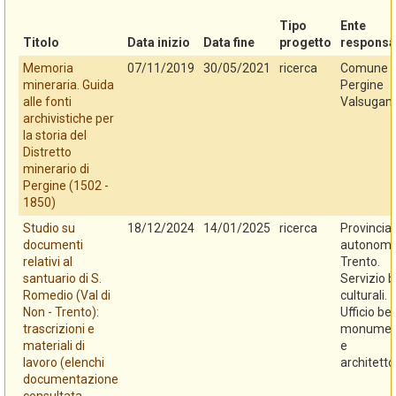
Tipo
Ente
Titolo
Data inizio
Data fine
progetto
responsa
Memoria
07/11/2019
30/05/2021
ricerca
Comune d
mineraria. Guida
Pergine
alle fonti
Valsugan
archivistiche per
la storia del
Distretto
minerario di
Pergine (1502 -
1850)
Studio su
18/12/2024
14/01/2025
ricerca
Provincia
documenti
autonoma
relativi al
Trento.
santuario di S.
Servizio b
Romedio (Val di
culturali.
Non - Trento):
Ufficio be
trascrizioni e
monument
materiali di
e
lavoro (elenchi
architetto
documentazione