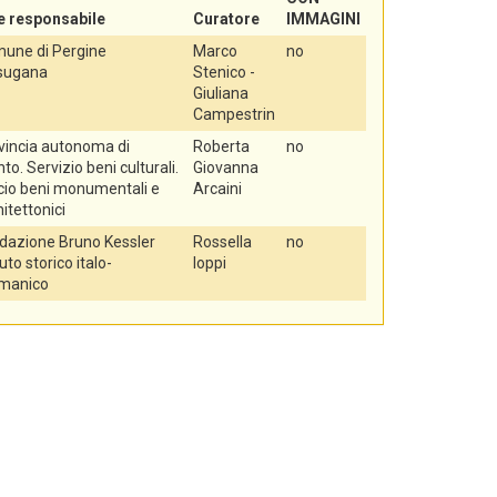
e responsabile
Curatore
IMMAGINI
une di Pergine
Marco
no
sugana
Stenico -
Giuliana
Campestrin
vincia autonoma di
Roberta
no
to. Servizio beni culturali.
Giovanna
icio beni monumentali e
Arcaini
itettonici
dazione Bruno Kessler
Rossella
no
tuto storico italo-
Ioppi
manico