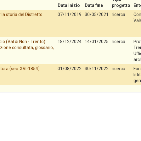
Data inizio
Data fine
progetto
Ent
la storia del Distretto
07/11/2019
30/05/2021
ricerca
Com
Val
io (Val di Non - Trento):
18/12/2024
14/01/2025
ricerca
Pro
zione consultata, glossario,
Tren
Uff
arch
tura (sec. XVI-1854)
01/08/2022
30/11/2022
ricerca
Fon
Isti
ger