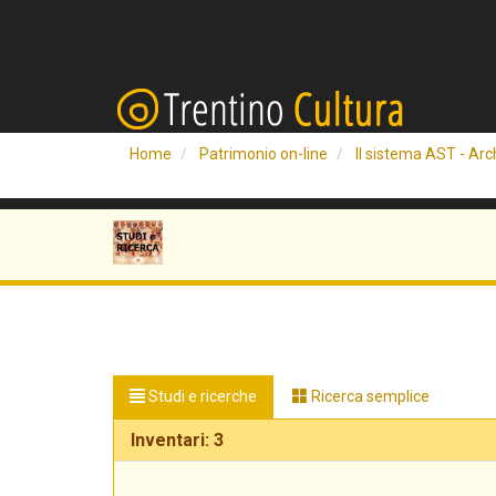
Home
Patrimonio on-line
Il sistema AST - Arch
Studi e ricerche
Ricerca semplice
Inventari: 3