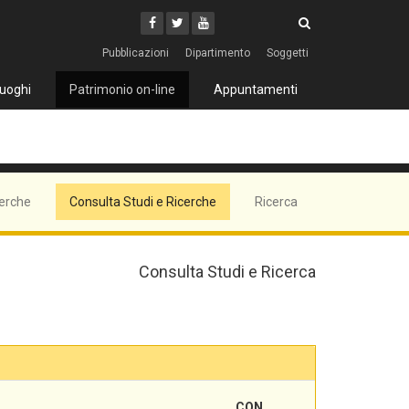
Cerca
Youtube
Facebook
Twitter
Cerca
Pubblicazioni
Dipartimento
Soggetti
uoghi
Patrimonio on-line
Appuntamenti
cerche
Consulta Studi e Ricerche
Ricerca
Consulta Studi e Ricerca
CON