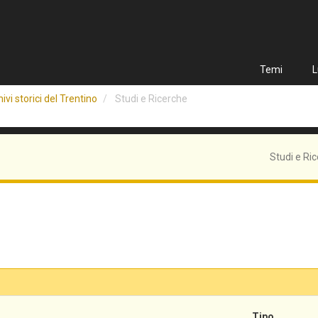
Temi
L
ivi storici del Trentino
Studi e Ricerche
Studi e Ri
Tipo