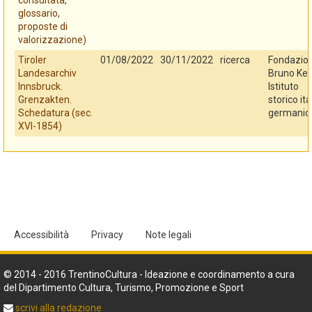
consultata,
glossario,
proposte di
valorizzazione)
Tiroler
01/08/2022
30/11/2022
ricerca
Fondazio
Landesarchiv
Bruno Kes
Innsbruck.
Istituto
Grenzakten.
storico ita
Schedatura (sec.
germanic
XVI-1854)
Accessibilità
Privacy
Note legali
© 2014 - 2016 TrentinoCultura - Ideazione e coordinamento a cura
del Dipartimento Cultura, Turismo, Promozione e Sport
scrivi alla redazione