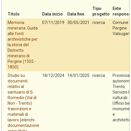
Tipo
Ente
Titolo
Data inizio
Data fine
progetto
responsa
Memoria
07/11/2019
30/05/2021
ricerca
Comune d
mineraria. Guida
Pergine
alle fonti
Valsugan
archivistiche per
la storia del
Distretto
minerario di
Pergine (1502 -
1850)
Studio su
18/12/2024
14/01/2025
ricerca
Provincia
documenti
autonoma
relativi al
Trento.
santuario di S.
Servizio b
Romedio (Val di
culturali.
Non - Trento):
Ufficio be
trascrizioni e
monument
materiali di
e
lavoro (elenchi
architetto
documentazione