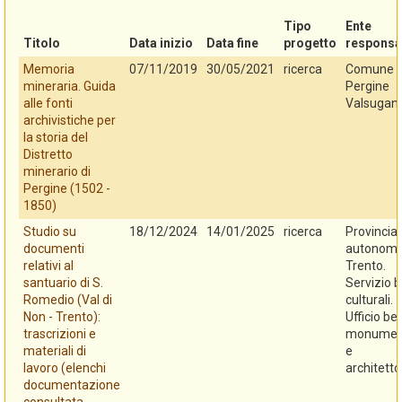
Tipo
Ente
Titolo
Data inizio
Data fine
progetto
responsa
Memoria
07/11/2019
30/05/2021
ricerca
Comune d
mineraria. Guida
Pergine
alle fonti
Valsugan
archivistiche per
la storia del
Distretto
minerario di
Pergine (1502 -
1850)
Studio su
18/12/2024
14/01/2025
ricerca
Provincia
documenti
autonoma
relativi al
Trento.
santuario di S.
Servizio b
Romedio (Val di
culturali.
Non - Trento):
Ufficio be
trascrizioni e
monument
materiali di
e
lavoro (elenchi
architetto
documentazione