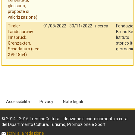
consultata,
glossario,
proposte di
valorizzazione)
Tiroler
01/08/2022
30/11/2022
ricerca
Fondazio
Landesarchiv
Bruno Kes
Innsbruck.
Istituto
Grenzakten.
storico ita
Schedatura (sec.
germanic
XVI-1854)
Accessibilità
Privacy
Note legali
© 2014 - 2016 TrentinoCultura - Ideazione e coordinamento a cura
del Dipartimento Cultura, Turismo, Promozione e Sport
scrivi alla redazione