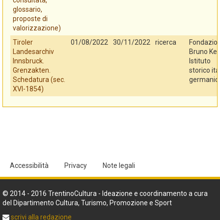
consultata,
glossario,
proposte di
valorizzazione)
Tiroler
01/08/2022
30/11/2022
ricerca
Fondazio
Landesarchiv
Bruno Kes
Innsbruck.
Istituto
Grenzakten.
storico ita
Schedatura (sec.
germanic
XVI-1854)
Accessibilità
Privacy
Note legali
© 2014 - 2016 TrentinoCultura - Ideazione e coordinamento a cura
del Dipartimento Cultura, Turismo, Promozione e Sport
scrivi alla redazione