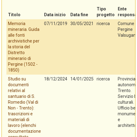
Tipo
Ente
Titolo
Data inizio
Data fine
progetto
responsa
Memoria
07/11/2019
30/05/2021
ricerca
Comune d
mineraria. Guida
Pergine
alle fonti
Valsugan
archivistiche per
la storia del
Distretto
minerario di
Pergine (1502 -
1850)
Studio su
18/12/2024
14/01/2025
ricerca
Provincia
documenti
autonoma
relativi al
Trento.
santuario di S.
Servizio b
Romedio (Val di
culturali.
Non - Trento):
Ufficio be
trascrizioni e
monument
materiali di
e
lavoro (elenchi
architetto
documentazione