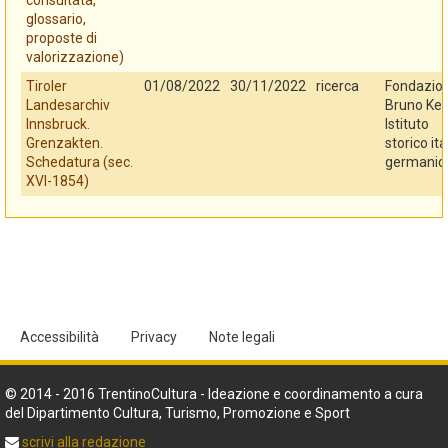
consultata,
glossario,
proposte di
valorizzazione)
Tiroler
01/08/2022
30/11/2022
ricerca
Fondazio
Landesarchiv
Bruno Kes
Innsbruck.
Istituto
Grenzakten.
storico ita
Schedatura (sec.
germanic
XVI-1854)
Accessibilità
Privacy
Note legali
© 2014 - 2016 TrentinoCultura - Ideazione e coordinamento a cura
del Dipartimento Cultura, Turismo, Promozione e Sport
scrivi alla redazione