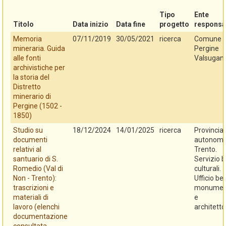
Tipo
Ente
Titolo
Data inizio
Data fine
progetto
responsa
Memoria
07/11/2019
30/05/2021
ricerca
Comune d
mineraria. Guida
Pergine
alle fonti
Valsugan
archivistiche per
la storia del
Distretto
minerario di
Pergine (1502 -
1850)
Studio su
18/12/2024
14/01/2025
ricerca
Provincia
documenti
autonoma
relativi al
Trento.
santuario di S.
Servizio b
Romedio (Val di
culturali.
Non - Trento):
Ufficio be
trascrizioni e
monument
materiali di
e
lavoro (elenchi
architetto
documentazione