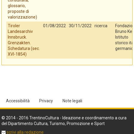
consultata,
glossario,
proposte di
valorizzazione)
Tiroler
01/08/2022
30/11/2022
ricerca
Fondazio
Landesarchiv
Bruno Kes
Innsbruck.
Istituto
Grenzakten.
storico ita
Schedatura (sec.
germanic
XVI-1854)
Accessibilità
Privacy
Note legali
© 2014 - 2016 TrentinoCultura - Ideazione e coordinamento a cura
del Dipartimento Cultura, Turismo, Promozione e Sport
scrivi alla redazione