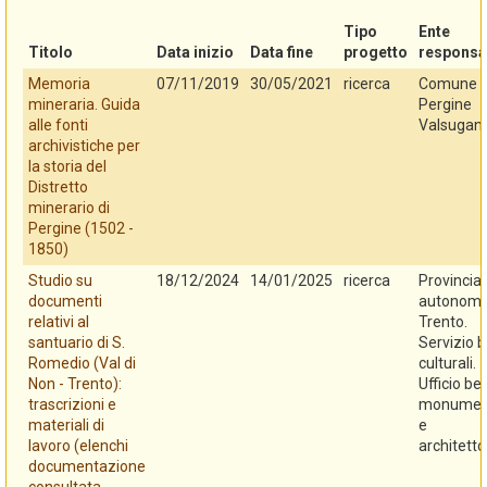
Tipo
Ente
Titolo
Data inizio
Data fine
progetto
responsa
Memoria
07/11/2019
30/05/2021
ricerca
Comune d
mineraria. Guida
Pergine
alle fonti
Valsugan
archivistiche per
la storia del
Distretto
minerario di
Pergine (1502 -
1850)
Studio su
18/12/2024
14/01/2025
ricerca
Provincia
documenti
autonoma
relativi al
Trento.
santuario di S.
Servizio b
Romedio (Val di
culturali.
Non - Trento):
Ufficio be
trascrizioni e
monument
materiali di
e
lavoro (elenchi
architetto
documentazione