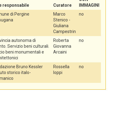
e responsabile
Curatore
IMMAGINI
une di Pergine
Marco
no
sugana
Stenico -
Giuliana
Campestrin
vincia autonoma di
Roberta
no
to. Servizio beni culturali.
Giovanna
icio beni monumentali e
Arcaini
itettonici
dazione Bruno Kessler
Rossella
no
tuto storico italo-
Ioppi
manico