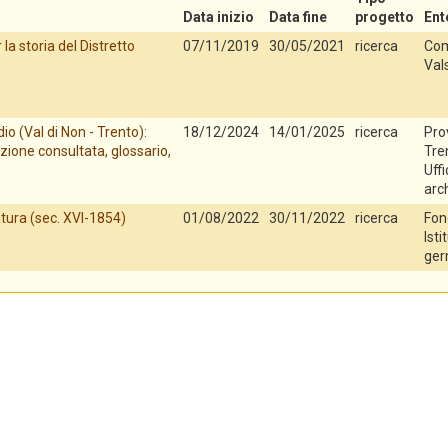
Data inizio
Data fine
progetto
Ent
la storia del Distretto
07/11/2019
30/05/2021
ricerca
Com
Val
io (Val di Non - Trento):
18/12/2024
14/01/2025
ricerca
Pro
zione consultata, glossario,
Tren
Uff
arch
tura (sec. XVI-1854)
01/08/2022
30/11/2022
ricerca
Fon
Isti
ger