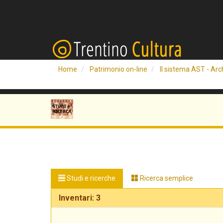
Home
Patrimonio on-line
Il sistema AST - Arch
Studi e ricerche
Ricerca semplice
Inventari: 3