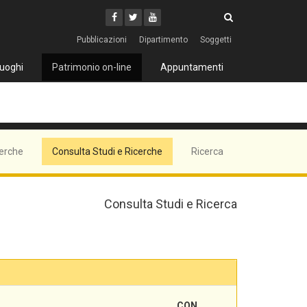
Cerca
Youtube
Facebook
Twitter
Cerca
Pubblicazioni
Dipartimento
Soggetti
uoghi
Patrimonio on-line
Appuntamenti
cerche
Consulta Studi e Ricerche
Ricerca
Consulta Studi e Ricerca
CON