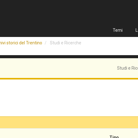
Temi
L
ivi storici del Trentino
Studi e Ricerche
Studi e Ri
Tipo