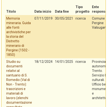
Tipo
Ente
Titolo
Data inizio
Data fine
progetto
responsa
Memoria
07/11/2019
30/05/2021
ricerca
Comune d
mineraria. Guida
Pergine
alle fonti
Valsugan
archivistiche per
la storia del
Distretto
minerario di
Pergine (1502 -
1850)
Studio su
18/12/2024
14/01/2025
ricerca
Provincia
documenti
autonoma
relativi al
Trento.
santuario di S.
Servizio b
Romedio (Val di
culturali.
Non - Trento):
Ufficio be
trascrizioni e
monument
materiali di
e
lavoro (elenchi
architetto
documentazione