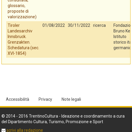
consultata,
glossario,
proposte di
valorizzazione)
Tiroler
01/08/2022
30/11/2022
ricerca
Fondazio
Landesarchiv
Bruno Kes
Innsbruck.
Istituto
Grenzakten.
storico ita
Schedatura (sec.
germanic
XVI-1854)
Accessibilità
Privacy
Note legali
© 2014 - 2016 TrentinoCultura - Ideazione e coordinamento a cura
del Dipartimento Cultura, Turismo, Promozione e Sport
scrivi alla redazione