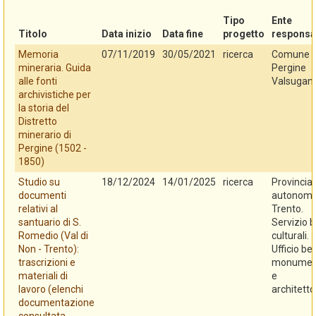
Tipo
Ente
Titolo
Data inizio
Data fine
progetto
responsa
Memoria
07/11/2019
30/05/2021
ricerca
Comune d
mineraria. Guida
Pergine
alle fonti
Valsugan
archivistiche per
la storia del
Distretto
minerario di
Pergine (1502 -
1850)
Studio su
18/12/2024
14/01/2025
ricerca
Provincia
documenti
autonoma
relativi al
Trento.
santuario di S.
Servizio b
Romedio (Val di
culturali.
Non - Trento):
Ufficio be
trascrizioni e
monument
materiali di
e
lavoro (elenchi
architetto
documentazione