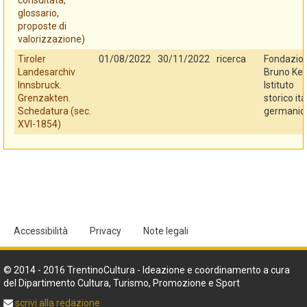
consultata,
glossario,
proposte di
valorizzazione)
Tiroler
01/08/2022
30/11/2022
ricerca
Fondazio
Landesarchiv
Bruno Kes
Innsbruck.
Istituto
Grenzakten.
storico ita
Schedatura (sec.
germanic
XVI-1854)
Accessibilità
Privacy
Note legali
© 2014 - 2016 TrentinoCultura - Ideazione e coordinamento a cura
del Dipartimento Cultura, Turismo, Promozione e Sport
scrivi alla redazione