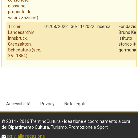
consultata,
glossario,
proposte di
valorizzazione)
Tiroler
01/08/2022
30/11/2022
ricerca
Fondazio
Landesarchiv
Bruno Kes
Innsbruck.
Istituto
Grenzakten.
storico ita
Schedatura (sec.
germanic
XVI-1854)
Accessibilità
Privacy
Note legali
© 2014 - 2016 TrentinoCultura - Ideazione e coordinamento a cura
del Dipartimento Cultura, Turismo, Promozione e Sport
scrivi alla redazione