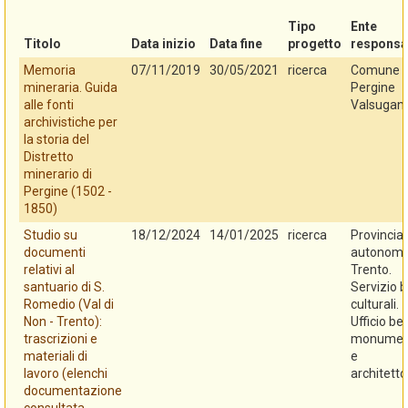
Tipo
Ente
Titolo
Data inizio
Data fine
progetto
responsa
Memoria
07/11/2019
30/05/2021
ricerca
Comune d
mineraria. Guida
Pergine
alle fonti
Valsugan
archivistiche per
la storia del
Distretto
minerario di
Pergine (1502 -
1850)
Studio su
18/12/2024
14/01/2025
ricerca
Provincia
documenti
autonoma
relativi al
Trento.
santuario di S.
Servizio b
Romedio (Val di
culturali.
Non - Trento):
Ufficio be
trascrizioni e
monument
materiali di
e
lavoro (elenchi
architetto
documentazione