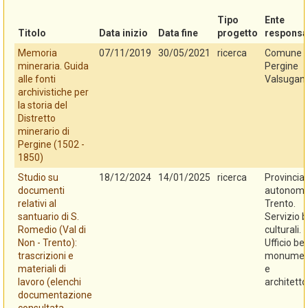
Tipo
Ente
Titolo
Data inizio
Data fine
progetto
responsa
Memoria
07/11/2019
30/05/2021
ricerca
Comune d
mineraria. Guida
Pergine
alle fonti
Valsugan
archivistiche per
la storia del
Distretto
minerario di
Pergine (1502 -
1850)
Studio su
18/12/2024
14/01/2025
ricerca
Provincia
documenti
autonoma
relativi al
Trento.
santuario di S.
Servizio b
Romedio (Val di
culturali.
Non - Trento):
Ufficio be
trascrizioni e
monument
materiali di
e
lavoro (elenchi
architetto
documentazione