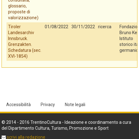
consultata,
glossario,
proposte di
valorizzazione)
Tiroler
01/08/2022
30/11/2022
ricerca
Fondazio
Landesarchiv
Bruno Kes
Innsbruck.
Istituto
Grenzakten.
storico ita
Schedatura (sec.
germanic
XVI-1854)
Accessibilità
Privacy
Note legali
© 2014 - 2016 TrentinoCultura - Ideazione e coordinamento a cura
del Dipartimento Cultura, Turismo, Promozione e Sport
scrivi alla redazione