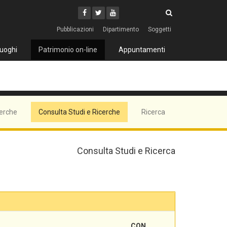
Cerca
Youtube
Facebook
Twitter
Cerca
Pubblicazioni
Dipartimento
Soggetti
uoghi
Patrimonio on-line
Appuntamenti
cerche
Consulta Studi e Ricerche
Ricerca
Consulta Studi e Ricerca
CON