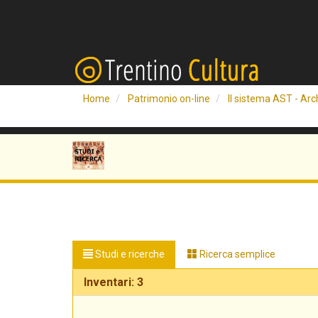
Home
Patrimonio on-line
Il sistema AST - Arch
Studi e ricerche
Ricerca semplice
Inventari: 3