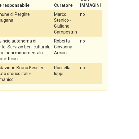
e responsabile
Curatore
IMMAGINI
une di Pergine
Marco
no
sugana
Stenico -
Giuliana
Campestrin
vincia autonoma di
Roberta
no
to. Servizio beni culturali.
Giovanna
icio beni monumentali e
Arcaini
itettonici
dazione Bruno Kessler
Rossella
no
tuto storico italo-
Ioppi
manico