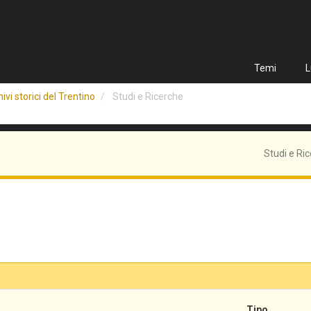
Temi
L
ivi storici del Trentino
Studi e Ricerche
Studi e Ri
Tipo