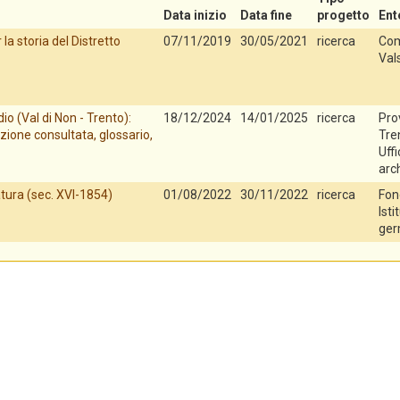
Data inizio
Data fine
progetto
Ent
la storia del Distretto
07/11/2019
30/05/2021
ricerca
Com
Val
io (Val di Non - Trento):
18/12/2024
14/01/2025
ricerca
Pro
zione consultata, glossario,
Tren
Uff
arch
tura (sec. XVI-1854)
01/08/2022
30/11/2022
ricerca
Fon
Isti
ger