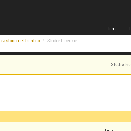
Temi
L
ivi storici del Trentino
Studi e Ricerche
Studi e Ri
Tipo