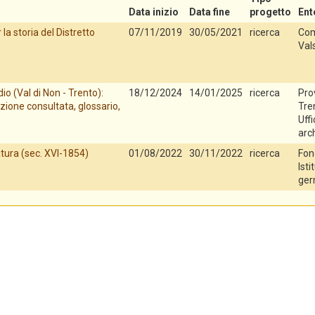
Data inizio
Data fine
progetto
Ent
la storia del Distretto
07/11/2019
30/05/2021
ricerca
Com
Val
io (Val di Non - Trento):
18/12/2024
14/01/2025
ricerca
Pro
zione consultata, glossario,
Tren
Uff
arch
tura (sec. XVI-1854)
01/08/2022
30/11/2022
ricerca
Fon
Isti
ger