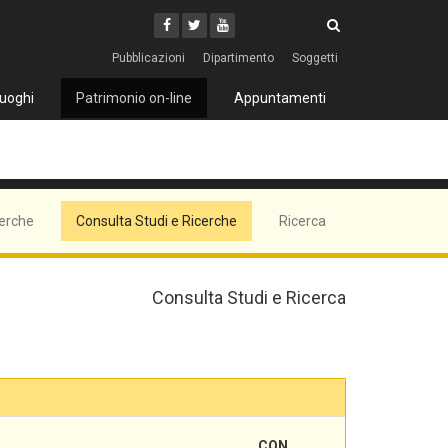
Cerca
Youtube
Facebook
Twitter
Cerca
Pubblicazioni
Dipartimento
Soggetti
uoghi
Patrimonio on-line
Appuntamenti
cerche
Consulta Studi e Ricerche
Ricerca
Consulta Studi e Ricerca
CON