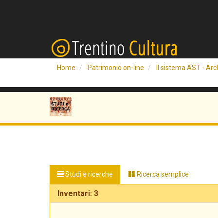
Home
Patrimonio on-line
Il sistema AST - Arch
Studi e ricerche
Ricerca semplice
Inventari: 3