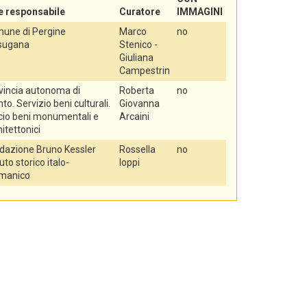
e responsabile
Curatore
IMMAGINI
une di Pergine
Marco
no
sugana
Stenico -
Giuliana
Campestrin
vincia autonoma di
Roberta
no
to. Servizio beni culturali.
Giovanna
icio beni monumentali e
Arcaini
itettonici
dazione Bruno Kessler
Rossella
no
tuto storico italo-
Ioppi
manico