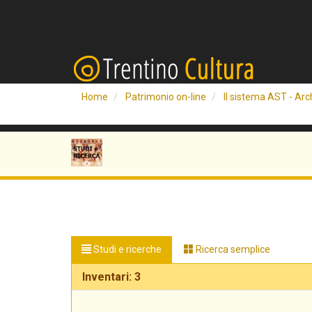
Home
Patrimonio on-line
Il sistema AST - Arch
Studi e ricerche
Ricerca semplice
Inventari: 3