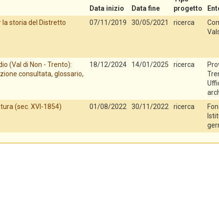
Data inizio
Data fine
progetto
Ent
la storia del Distretto
07/11/2019
30/05/2021
ricerca
Com
Val
io (Val di Non - Trento):
18/12/2024
14/01/2025
ricerca
Pro
zione consultata, glossario,
Tren
Uff
arch
tura (sec. XVI-1854)
01/08/2022
30/11/2022
ricerca
Fon
Isti
ger