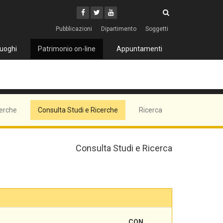
Cerca
Youtube
Facebook
Twitter
Cerca
Pubblicazioni
Dipartimento
Soggetti
uoghi
Patrimonio on-line
Appuntamenti
cerche
Consulta Studi e Ricerche
Ricerca
Consulta Studi e Ricerca
CON