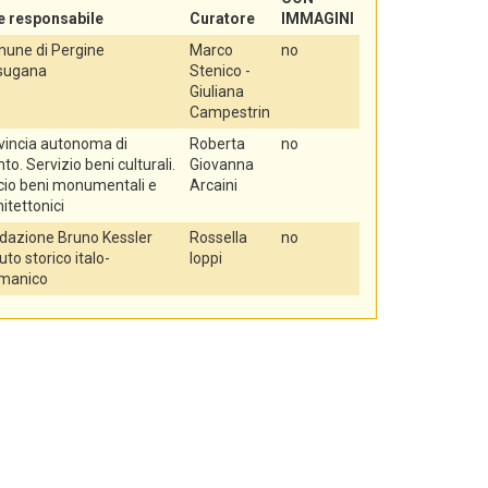
e responsabile
Curatore
IMMAGINI
une di Pergine
Marco
no
sugana
Stenico -
Giuliana
Campestrin
vincia autonoma di
Roberta
no
to. Servizio beni culturali.
Giovanna
icio beni monumentali e
Arcaini
itettonici
dazione Bruno Kessler
Rossella
no
tuto storico italo-
Ioppi
manico