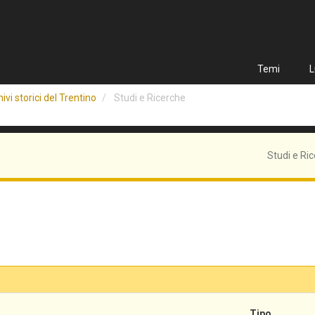
Temi
L
ivi storici del Trentino
Studi e Ricerche
Studi e Ri
Tipo