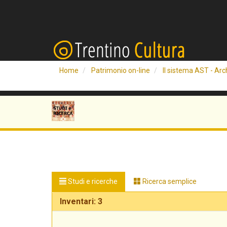
Home
Patrimonio on-line
Il sistema AST - Arch
Studi e ricerche
Ricerca semplice
Inventari: 3