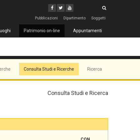
Cerca
Youtube
Facebook
Twitter
Cerca
Pubblicazioni
Dipartimento
Soggetti
uoghi
Patrimonio on-line
Appuntamenti
cerche
Consulta Studi e Ricerche
Ricerca
Consulta Studi e Ricerca
CON