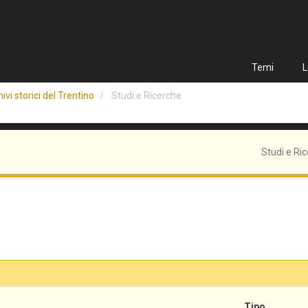
Temi
L
ivi storici del Trentino
Studi e Ricerche
Studi e Ri
Tipo