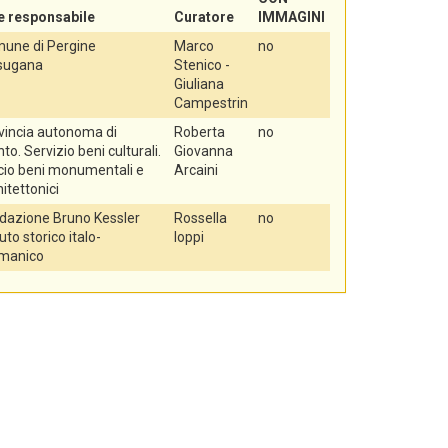
e responsabile
Curatore
IMMAGINI
une di Pergine
Marco
no
sugana
Stenico -
Giuliana
Campestrin
vincia autonoma di
Roberta
no
to. Servizio beni culturali.
Giovanna
icio beni monumentali e
Arcaini
itettonici
dazione Bruno Kessler
Rossella
no
tuto storico italo-
Ioppi
manico