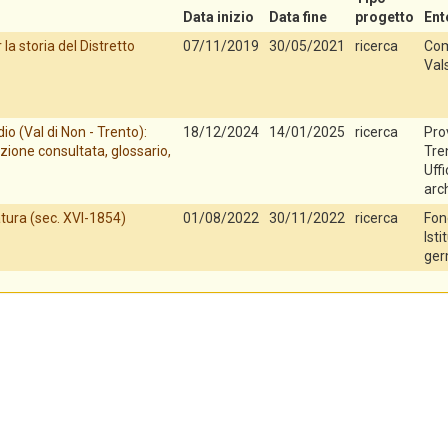
Data inizio
Data fine
progetto
Ent
la storia del Distretto
07/11/2019
30/05/2021
ricerca
Com
Val
io (Val di Non - Trento):
18/12/2024
14/01/2025
ricerca
Pro
zione consultata, glossario,
Tren
Uff
arch
tura (sec. XVI-1854)
01/08/2022
30/11/2022
ricerca
Fon
Isti
ger