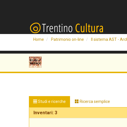
Home
Patrimonio on-line
Il sistema AST - Arch
Studi e ricerche
Ricerca semplice
Inventari: 3