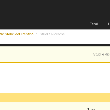
Temi
L
ivi storici del Trentino
Studi e Ricerche
Studi e Ri
Tipo