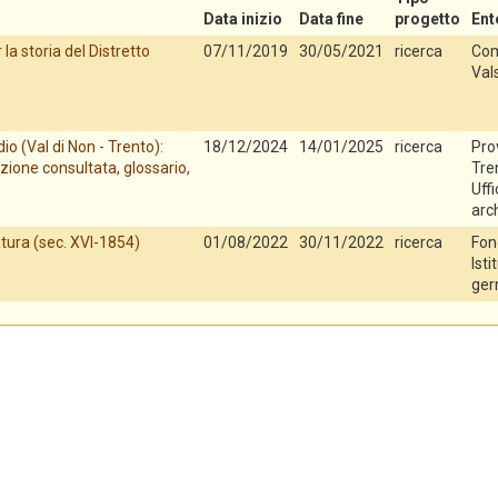
Data inizio
Data fine
progetto
Ent
la storia del Distretto
07/11/2019
30/05/2021
ricerca
Com
Val
io (Val di Non - Trento):
18/12/2024
14/01/2025
ricerca
Pro
zione consultata, glossario,
Tren
Uff
arch
tura (sec. XVI-1854)
01/08/2022
30/11/2022
ricerca
Fon
Isti
ger