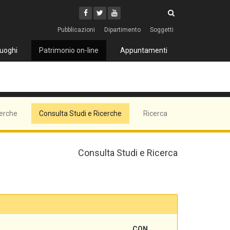
Cerca
Youtube
Facebook
Twitter
Cerca
Pubblicazioni
Dipartimento
Soggetti
uoghi
Patrimonio on-line
Appuntamenti
cerche
Consulta Studi e Ricerche
Ricerca
Consulta Studi e Ricerca
CON