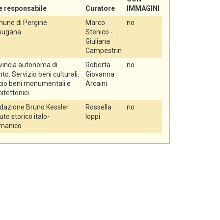
e responsabile
Curatore
IMMAGINI
une di Pergine
Marco
no
sugana
Stenico -
Giuliana
Campestrin
vincia autonoma di
Roberta
no
to. Servizio beni culturali.
Giovanna
icio beni monumentali e
Arcaini
itettonici
dazione Bruno Kessler
Rossella
no
tuto storico italo-
Ioppi
manico