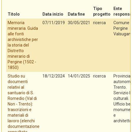
Tipo
Ente
Titolo
Data inizio
Data fine
progetto
responsa
Memoria
07/11/2019
30/05/2021
ricerca
Comune d
mineraria. Guida
Pergine
alle fonti
Valsugan
archivistiche per
la storia del
Distretto
minerario di
Pergine (1502 -
1850)
Studio su
18/12/2024
14/01/2025
ricerca
Provincia
documenti
autonoma
relativi al
Trento.
santuario di S.
Servizio b
Romedio (Val di
culturali.
Non - Trento):
Ufficio be
trascrizioni e
monument
materiali di
e
lavoro (elenchi
architetto
documentazione