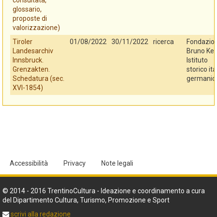
consultata,
glossario,
proposte di
valorizzazione)
Tiroler
01/08/2022
30/11/2022
ricerca
Fondazio
Landesarchiv
Bruno Kes
Innsbruck.
Istituto
Grenzakten.
storico ita
Schedatura (sec.
germanic
XVI-1854)
Accessibilità
Privacy
Note legali
© 2014 - 2016 TrentinoCultura - Ideazione e coordinamento a cura
del Dipartimento Cultura, Turismo, Promozione e Sport
scrivi alla redazione