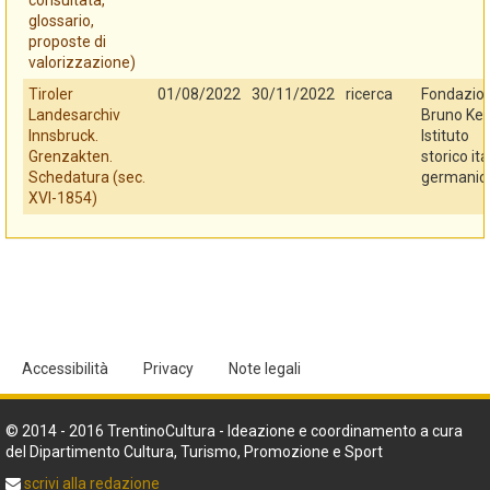
consultata,
glossario,
proposte di
valorizzazione)
Tiroler
01/08/2022
30/11/2022
ricerca
Fondazio
Landesarchiv
Bruno Kes
Innsbruck.
Istituto
Grenzakten.
storico ita
Schedatura (sec.
germanic
XVI-1854)
Accessibilità
Privacy
Note legali
© 2014 - 2016 TrentinoCultura - Ideazione e coordinamento a cura
del Dipartimento Cultura, Turismo, Promozione e Sport
scrivi alla redazione