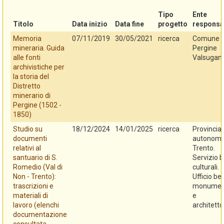
Tipo
Ente
Titolo
Data inizio
Data fine
progetto
responsa
Memoria
07/11/2019
30/05/2021
ricerca
Comune d
mineraria. Guida
Pergine
alle fonti
Valsugan
archivistiche per
la storia del
Distretto
minerario di
Pergine (1502 -
1850)
Studio su
18/12/2024
14/01/2025
ricerca
Provincia
documenti
autonoma
relativi al
Trento.
santuario di S.
Servizio b
Romedio (Val di
culturali.
Non - Trento):
Ufficio be
trascrizioni e
monument
materiali di
e
lavoro (elenchi
architetto
documentazione