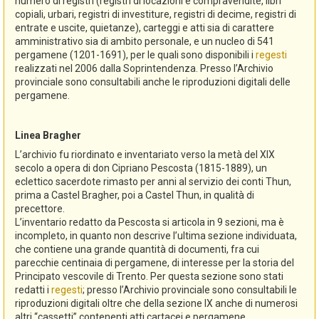
numero di registri (registri di locazioni e compravendite, libri
copiali, urbari, registri di investiture, registri di decime, registri di
entrate e uscite, quietanze), carteggi e atti sia di carattere
amministrativo sia di ambito personale, e un nucleo di 541
pergamene (1201-1691), per le quali sono disponibili i
regesti
realizzati nel 2006 dalla Soprintendenza. Presso l’Archivio
provinciale sono consultabili anche le riproduzioni digitali delle
pergamene.
Linea Bragher
L’archivio fu riordinato e inventariato verso la metà del XIX
secolo a opera di don Cipriano Pescosta (1815-1889), un
eclettico sacerdote rimasto per anni al servizio dei conti Thun,
prima a Castel Bragher, poi a Castel Thun, in qualità di
precettore.
L’inventario redatto da Pescosta si articola in 9 sezioni, ma è
incompleto, in quanto non descrive l’ultima sezione individuata,
che contiene una grande quantità di documenti, fra cui
parecchie centinaia di pergamene, di interesse per la storia del
Principato vescovile di Trento. Per questa sezione sono stati
redatti i
regesti
; presso l’Archivio provinciale sono consultabili le
riproduzioni digitali oltre che della sezione IX anche di numerosi
altri “cassetti” contenenti atti cartacei e pergamene.