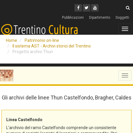
Cerca
Youtube
Facebook
Twitter
C
Pubblicazioni
Dipartimento
Soggetti
Tog
navi
Home
Patrimonio on-line
Il sistema AST - Archivi storici del Trentino
Progetto archivi Thun
Tog
navi
Gli archivi delle linee Thun Castelfondo, Bragher, Caldes
Linea Castelfondo
L’archivio del ramo Castelfondo comprende un consistente