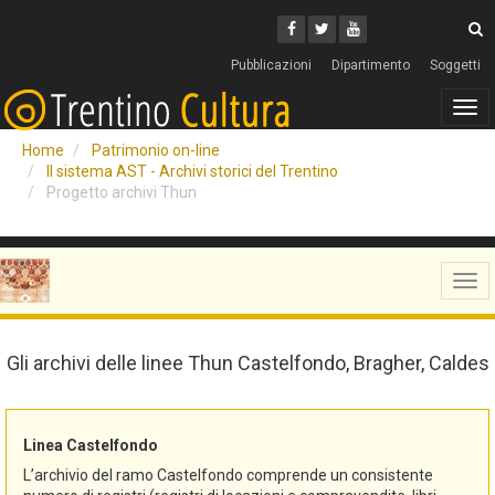
Cerca
Youtube
Facebook
Twitter
C
Pubblicazioni
Dipartimento
Soggetti
Tog
navi
Home
Patrimonio on-line
Il sistema AST - Archivi storici del Trentino
Progetto archivi Thun
Tog
navi
Gli archivi delle linee Thun Castelfondo, Bragher, Caldes
Linea Castelfondo
L’archivio del ramo Castelfondo comprende un consistente