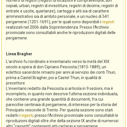
numero di registri (registri di locazioni e compravendite, libri
copiali, urbari, registri di investiture, registri di decime, registri di
entrate e uscite, quietanze), carteggi e atti sia di carattere
amministrativo sia di ambito personale, e un nucleo di 541
pergamene (1201-1691), per le quali sono disponibili i
regesti
realizzati nel 2006 dalla Soprintendenza. Presso l’Archivio
provinciale sono consultabili anche le riproduzioni digitali delle
pergamene.
Linea Bragher
L’archivio fu riordinato e inventariato verso la metà del XIX
secolo a opera di don Cipriano Pescosta (1815-1889), un
eclettico sacerdote rimasto per anni al servizio dei conti Thun,
prima a Castel Bragher, poi a Castel Thun, in qualità di
precettore.
L’inventario redatto da Pescosta si articola in 9 sezioni, ma è
incompleto, in quanto non descrive l’ultima sezione individuata,
che contiene una grande quantità di documenti, fra cui
parecchie centinaia di pergamene, di interesse per la storia del
Principato vescovile di Trento. Per questa sezione sono stati
redatti i
regesti
; presso l’Archivio provinciale sono consultabili le
riproduzioni digitali oltre che della sezione IX anche di numerosi
altri “cassetti” contenenti atti cartacei e pergamene.