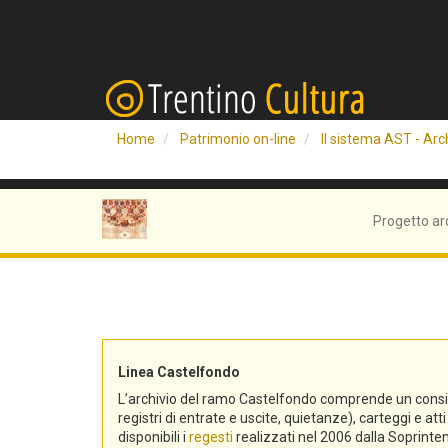
Home
Patrimonio on-line
Il sistema AST - Arch
Progetto ar
Linea Castelfondo
L’archivio del ramo Castelfondo comprende un consistent
registri di entrate e uscite, quietanze), carteggi e a
disponibili i
regesti
realizzati nel 2006 dalla Soprinten