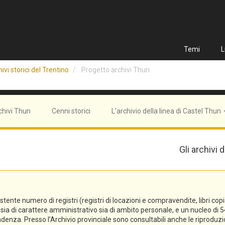
Temi
L
ivi storici del Trentino
Progetto archivi Thun
chivi Thun
Cenni storici
L’archivio della linea di Castel Thun
Gli archivi
e numero di registri (registri di locazioni e compravendite, libri copiali, 
tti sia di carattere amministrativo sia di ambito personale, e un nucleo 
denza. Presso l’Archivio provinciale sono consultabili anche le riproduzi