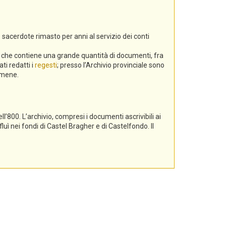
 sacerdote rimasto per anni al servizio dei conti
a, che contiene una grande quantità di documenti, fra
ti redatti i
regesti
; presso l’Archivio provinciale sono
gamene.
l’800. L’archivio, compresi i documenti ascrivibili ai
luì nei fondi di Castel Bragher e di Castelfondo. Il