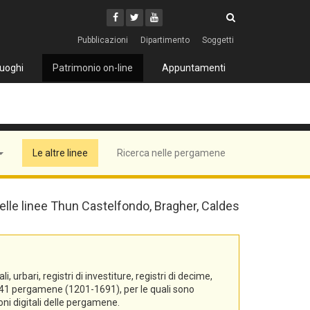
Cerca
Youtube
Facebook
Twitter
Cerca
Pubblicazioni
Dipartimento
Soggetti
uoghi
Patrimonio on-line
Appuntamenti
Le altre linee
Ricerca nelle pergamene
 delle linee Thun Castelfondo, Bragher, Caldes
urbari, registri di investiture, registri di decime,
di 541 pergamene (1201-1691), per le quali sono
oni digitali delle pergamene.