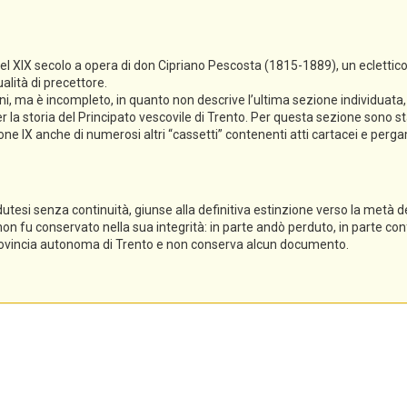
del XIX secolo a opera di don Cipriano Pescosta (1815-1889), un eclettico
alità di precettore.
ioni, ma è incompleto, in quanto non descrive l’ultima sezione individuat
 la storia del Principato vescovile di Trento. Per questa sezione sono sta
ezione IX anche di numerosi altri “cassetti” contenenti atti cartacei e per
dutesi senza continuità, giunse alla definitiva estinzione verso la metà del
 non fu conservato nella sua integrità: in parte andò perduto, in parte conf
 Provincia autonoma di Trento e non conserva alcun documento.