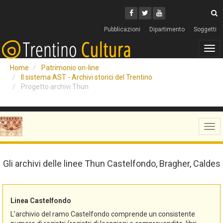
Cerca
Youtube
Facebook
Twitter
C
Pubblicazioni
Dipartimento
Soggetti
Tog
navi
Home
Patrimonio on-line
Il sistema AST - Archivi storici del Trentino
Progetto archivi Thun
Tog
navi
Gli archivi delle linee Thun Castelfondo, Bragher, Caldes
Linea Castelfondo
L’archivio del ramo Castelfondo comprende un consistente