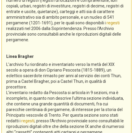
numero di registri (registri di locazioni e compravendite, libri
copiali, urbari, registri di investiture, registri di decime, registri di
entrate e uscite, quietanze), carteggi e atti sia di carattere
amministrativo sia di ambito personale, e un nucleo di 541
pergamene (1201-1691), per le quali sono disponibili i
regesti
realizzati nel 2006 dalla Soprintendenza. Presso l’Archivio
provinciale sono consultabili anche le riproduzioni digitali delle
pergamene.
Linea Bragher
L’archivio fu riordinato e inventariato verso la metà del XIX
secolo a opera di don Cipriano Pescosta (1815-1889), un
eclettico sacerdote rimasto per anni al servizio dei conti Thun,
prima a Castel Bragher, poi a Castel Thun, in qualità di
precettore.
L’inventario redatto da Pescosta si articola in 9 sezioni, ma è
incompleto, in quanto non descrive l’ultima sezione individuata,
che contiene una grande quantità di documenti, fra cui
parecchie centinaia di pergamene, di interesse per la storia del
Principato vescovile di Trento. Per questa sezione sono stati
redatti i
regesti
; presso l’Archivio provinciale sono consultabili le
riproduzioni digitali oltre che della sezione IX anche di numerosi
altri “cassetti” contenenti atti cartacei e pergamene.