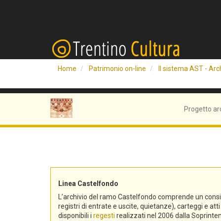
Home
Patrimonio on-line
Il sistema AST - Arch
Progetto ar
Linea Castelfondo
L’archivio del ramo Castelfondo comprende un consistent
registri di entrate e uscite, quietanze), carteggi e a
disponibili i
regesti
realizzati nel 2006 dalla Soprinten