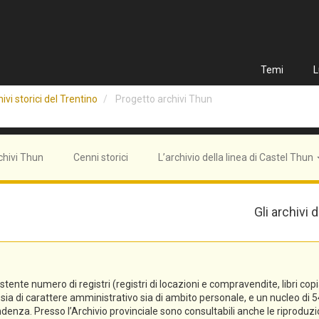
Temi
L
ivi storici del Trentino
Progetto archivi Thun
chivi Thun
Cenni storici
L’archivio della linea di Castel Thun
Gli archivi
e numero di registri (registri di locazioni e compravendite, libri copiali, 
tti sia di carattere amministrativo sia di ambito personale, e un nucleo 
denza. Presso l’Archivio provinciale sono consultabili anche le riproduzi