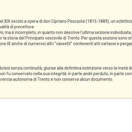
del XIX secolo a opera di don Cipriano Pescosta (1815-1889), un eclettico
alità di precettore.
ioni, ma è incompleto, in quanto non descrive l’ultima sezione individuat
 la storia del Principato vescovile di Trento. Per questa sezione sono sta
ezione IX anche di numerosi altri “cassetti” contenenti atti cartacei e per
dutesi senza continuità, giunse alla definitiva estinzione verso la metà del
 non fu conservato nella sua integrità: in parte andò perduto, in parte conf
 Provincia autonoma di Trento e non conserva alcun documento.