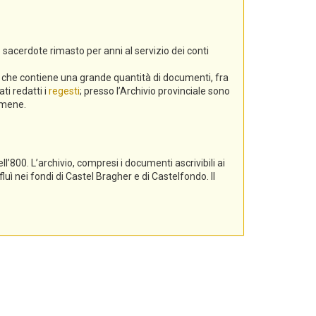
 sacerdote rimasto per anni al servizio dei conti
a, che contiene una grande quantità di documenti, fra
ti redatti i
regesti
; presso l’Archivio provinciale sono
gamene.
l’800. L’archivio, compresi i documenti ascrivibili ai
luì nei fondi di Castel Bragher e di Castelfondo. Il