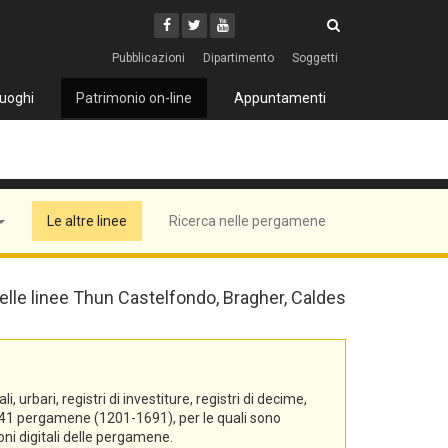
Cerca
Youtube
Facebook
Twitter
Cerca
Pubblicazioni
Dipartimento
Soggetti
uoghi
Patrimonio on-line
Appuntamenti
Le altre linee
Ricerca nelle pergamene
 delle linee Thun Castelfondo, Bragher, Caldes
urbari, registri di investiture, registri di decime,
di 541 pergamene (1201-1691), per le quali sono
oni digitali delle pergamene.