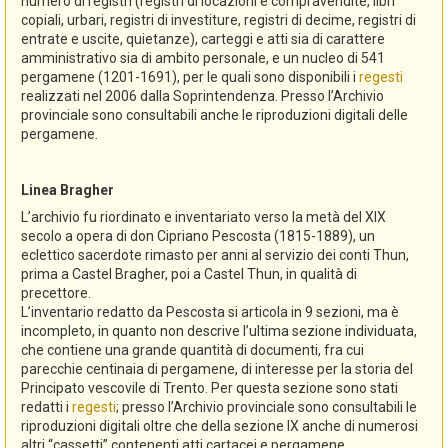
numero di registri (registri di locazioni e compravendite, libri
copiali, urbari, registri di investiture, registri di decime, registri di
entrate e uscite, quietanze), carteggi e atti sia di carattere
amministrativo sia di ambito personale, e un nucleo di 541
pergamene (1201-1691), per le quali sono disponibili i
regesti
realizzati nel 2006 dalla Soprintendenza. Presso l’Archivio
provinciale sono consultabili anche le riproduzioni digitali delle
pergamene.
Linea Bragher
L’archivio fu riordinato e inventariato verso la metà del XIX
secolo a opera di don Cipriano Pescosta (1815-1889), un
eclettico sacerdote rimasto per anni al servizio dei conti Thun,
prima a Castel Bragher, poi a Castel Thun, in qualità di
precettore.
L’inventario redatto da Pescosta si articola in 9 sezioni, ma è
incompleto, in quanto non descrive l’ultima sezione individuata,
che contiene una grande quantità di documenti, fra cui
parecchie centinaia di pergamene, di interesse per la storia del
Principato vescovile di Trento. Per questa sezione sono stati
redatti i
regesti
; presso l’Archivio provinciale sono consultabili le
riproduzioni digitali oltre che della sezione IX anche di numerosi
altri “cassetti” contenenti atti cartacei e pergamene.