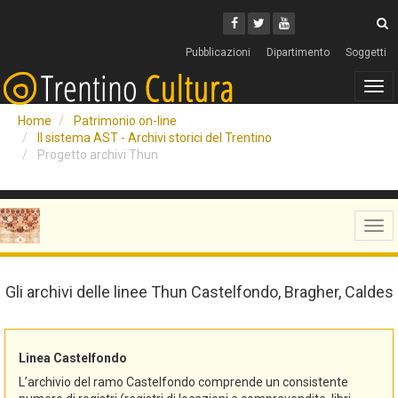
Cerca
Youtube
Facebook
Twitter
C
Pubblicazioni
Dipartimento
Soggetti
Tog
navi
Home
Patrimonio on-line
Il sistema AST - Archivi storici del Trentino
Progetto archivi Thun
Tog
navi
Gli archivi delle linee Thun Castelfondo, Bragher, Caldes
Linea Castelfondo
L’archivio del ramo Castelfondo comprende un consistente