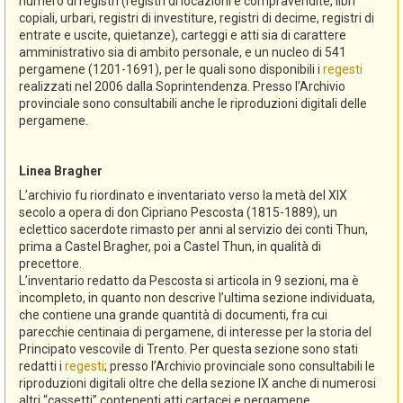
numero di registri (registri di locazioni e compravendite, libri
copiali, urbari, registri di investiture, registri di decime, registri di
entrate e uscite, quietanze), carteggi e atti sia di carattere
amministrativo sia di ambito personale, e un nucleo di 541
pergamene (1201-1691), per le quali sono disponibili i
regesti
realizzati nel 2006 dalla Soprintendenza. Presso l’Archivio
provinciale sono consultabili anche le riproduzioni digitali delle
pergamene.
Linea Bragher
L’archivio fu riordinato e inventariato verso la metà del XIX
secolo a opera di don Cipriano Pescosta (1815-1889), un
eclettico sacerdote rimasto per anni al servizio dei conti Thun,
prima a Castel Bragher, poi a Castel Thun, in qualità di
precettore.
L’inventario redatto da Pescosta si articola in 9 sezioni, ma è
incompleto, in quanto non descrive l’ultima sezione individuata,
che contiene una grande quantità di documenti, fra cui
parecchie centinaia di pergamene, di interesse per la storia del
Principato vescovile di Trento. Per questa sezione sono stati
redatti i
regesti
; presso l’Archivio provinciale sono consultabili le
riproduzioni digitali oltre che della sezione IX anche di numerosi
altri “cassetti” contenenti atti cartacei e pergamene.