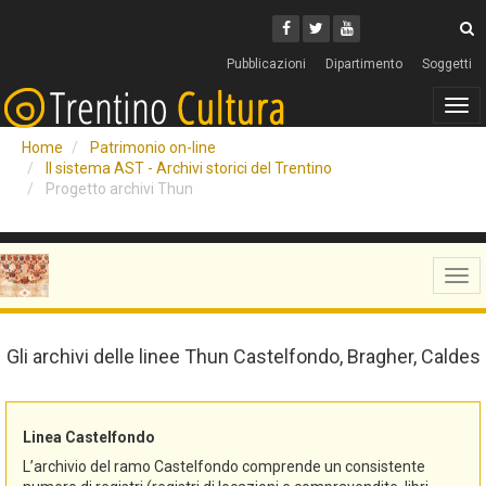
Cerca
Youtube
Facebook
Twitter
C
Pubblicazioni
Dipartimento
Soggetti
Tog
navi
Home
Patrimonio on-line
Il sistema AST - Archivi storici del Trentino
Progetto archivi Thun
Tog
navi
Gli archivi delle linee Thun Castelfondo, Bragher, Caldes
Linea Castelfondo
L’archivio del ramo Castelfondo comprende un consistente