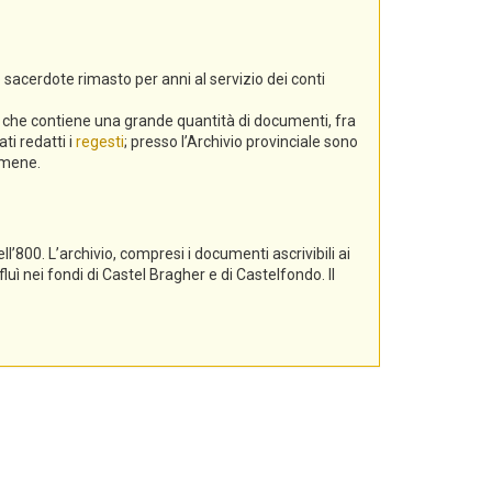
 sacerdote rimasto per anni al servizio dei conti
a, che contiene una grande quantità di documenti, fra
ti redatti i
regesti
; presso l’Archivio provinciale sono
gamene.
l’800. L’archivio, compresi i documenti ascrivibili ai
luì nei fondi di Castel Bragher e di Castelfondo. Il