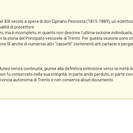
del XIX secolo a opera di don Cipriano Pescosta (1815-1889), un eclettico
alità di precettore.
ioni, ma è incompleto, in quanto non descrive l’ultima sezione individuat
 la storia del Principato vescovile di Trento. Per questa sezione sono sta
ezione IX anche di numerosi altri “cassetti” contenenti atti cartacei e per
dutesi senza continuità, giunse alla definitiva estinzione verso la metà del
 non fu conservato nella sua integrità: in parte andò perduto, in parte conf
 Provincia autonoma di Trento e non conserva alcun documento.