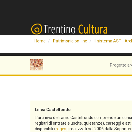
Home
Patrimonio on-line
Il sistema AST - Arch
Progetto ar
Linea Castelfondo
L’archivio del ramo Castelfondo comprende un consistent
registri di entrate e uscite, quietanze), carteggi e a
disponibili i
regesti
realizzati nel 2006 dalla Soprinten