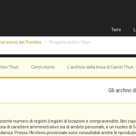
Temi
L
ivi storici del Trentino
Progetto archivi Thun
chivi Thun
Cenni storici
L’archivio della linea di Castel Thun
Gli archivi
e numero di registri (registri di locazioni e compravendite, libri copiali, 
tti sia di carattere amministrativo sia di ambito personale, e un nucleo 
denza. Presso l’Archivio provinciale sono consultabili anche le riproduzi