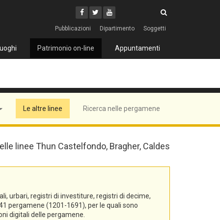
Cerca
Youtube
Facebook
Twitter
Cerca
Pubblicazioni
Dipartimento
Soggetti
uoghi
Patrimonio on-line
Appuntamenti
Le altre linee
Ricerca nelle pergamene
 delle linee Thun Castelfondo, Bragher, Caldes
urbari, registri di investiture, registri di decime,
di 541 pergamene (1201-1691), per le quali sono
oni digitali delle pergamene.