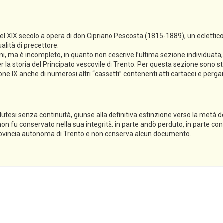
del XIX secolo a opera di don Cipriano Pescosta (1815-1889), un eclettico
alità di precettore.
ioni, ma è incompleto, in quanto non descrive l’ultima sezione individuat
 la storia del Principato vescovile di Trento. Per questa sezione sono sta
ezione IX anche di numerosi altri “cassetti” contenenti atti cartacei e per
dutesi senza continuità, giunse alla definitiva estinzione verso la metà del
 non fu conservato nella sua integrità: in parte andò perduto, in parte conf
 Provincia autonoma di Trento e non conserva alcun documento.