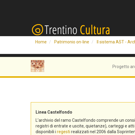
Home
Patrimonio on-line
Il sistema AST - Arch
Progetto ar
Linea Castelfondo
L’archivio del ramo Castelfondo comprende un consistent
registri di entrate e uscite, quietanze), carteggi e a
disponibili i
regesti
realizzati nel 2006 dalla Soprinten