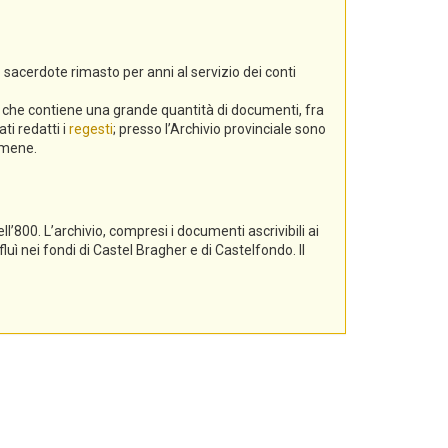
 sacerdote rimasto per anni al servizio dei conti
a, che contiene una grande quantità di documenti, fra
ti redatti i
regesti
; presso l’Archivio provinciale sono
gamene.
l’800. L’archivio, compresi i documenti ascrivibili ai
luì nei fondi di Castel Bragher e di Castelfondo. Il