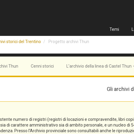
Temi
L
ivi storici del Trentino
Progetto archivi Thun
chivi Thun
Cenni storici
L’archivio della linea di Castel Thun
Gli archivi
e numero di registri (registri di locazioni e compravendite, libri copiali, 
tti sia di carattere amministrativo sia di ambito personale, e un nucleo 
denza. Presso l’Archivio provinciale sono consultabili anche le riproduzi