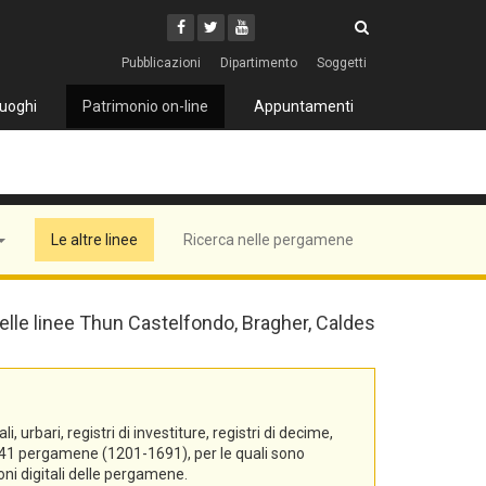
Cerca
Youtube
Facebook
Twitter
Cerca
Pubblicazioni
Dipartimento
Soggetti
uoghi
Patrimonio on-line
Appuntamenti
Le altre linee
Ricerca nelle pergamene
 delle linee Thun Castelfondo, Bragher, Caldes
urbari, registri di investiture, registri di decime,
di 541 pergamene (1201-1691), per le quali sono
oni digitali delle pergamene.