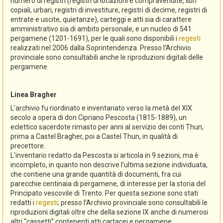
numero di registri (registri di locazioni e compravendite, libri
copiali, urbari, registri di investiture, registri di decime, registri di
entrate e uscite, quietanze), carteggi e atti sia di carattere
amministrativo sia di ambito personale, e un nucleo di 541
pergamene (1201-1691), per le quali sono disponibili i
regesti
realizzati nel 2006 dalla Soprintendenza. Presso l’Archivio
provinciale sono consultabili anche le riproduzioni digitali delle
pergamene.
Linea Bragher
L’archivio fu riordinato e inventariato verso la metà del XIX
secolo a opera di don Cipriano Pescosta (1815-1889), un
eclettico sacerdote rimasto per anni al servizio dei conti Thun,
prima a Castel Bragher, poi a Castel Thun, in qualità di
precettore.
L’inventario redatto da Pescosta si articola in 9 sezioni, ma è
incompleto, in quanto non descrive l’ultima sezione individuata,
che contiene una grande quantità di documenti, fra cui
parecchie centinaia di pergamene, di interesse per la storia del
Principato vescovile di Trento. Per questa sezione sono stati
redatti i
regesti
; presso l’Archivio provinciale sono consultabili le
riproduzioni digitali oltre che della sezione IX anche di numerosi
altri “cassetti” contenenti atti cartacei e pergamene.