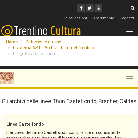
Cerca
Youtube
Facebook
Twitter
C
Pubblicazioni
Dipartimento
Soggetti
Tog
navi
Home
Patrimonio on-line
Il sistema AST - Archivi storici del Trentino
Progetto archivi Thun
Tog
navi
Gli archivi delle linee Thun Castelfondo, Bragher, Caldes
Linea Castelfondo
L’archivio del ramo Castelfondo comprende un consistente