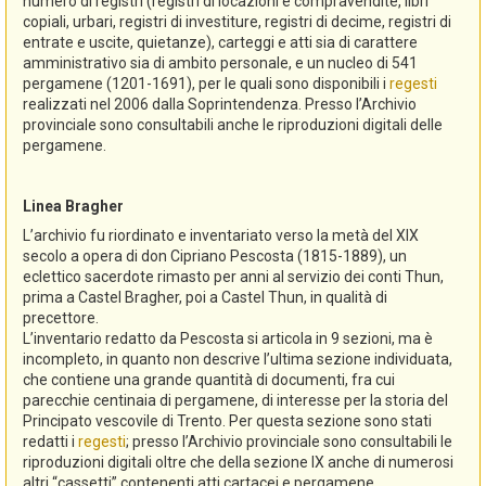
numero di registri (registri di locazioni e compravendite, libri
copiali, urbari, registri di investiture, registri di decime, registri di
entrate e uscite, quietanze), carteggi e atti sia di carattere
amministrativo sia di ambito personale, e un nucleo di 541
pergamene (1201-1691), per le quali sono disponibili i
regesti
realizzati nel 2006 dalla Soprintendenza. Presso l’Archivio
provinciale sono consultabili anche le riproduzioni digitali delle
pergamene.
Linea Bragher
L’archivio fu riordinato e inventariato verso la metà del XIX
secolo a opera di don Cipriano Pescosta (1815-1889), un
eclettico sacerdote rimasto per anni al servizio dei conti Thun,
prima a Castel Bragher, poi a Castel Thun, in qualità di
precettore.
L’inventario redatto da Pescosta si articola in 9 sezioni, ma è
incompleto, in quanto non descrive l’ultima sezione individuata,
che contiene una grande quantità di documenti, fra cui
parecchie centinaia di pergamene, di interesse per la storia del
Principato vescovile di Trento. Per questa sezione sono stati
redatti i
regesti
; presso l’Archivio provinciale sono consultabili le
riproduzioni digitali oltre che della sezione IX anche di numerosi
altri “cassetti” contenenti atti cartacei e pergamene.