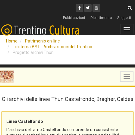
Cerca
Youtube
Facebook
Twitter
C
Pubblicazioni
Dipartimento
Soggetti
Tog
navi
Home
Patrimonio on-line
Il sistema AST - Archivi storici del Trentino
Progetto archivi Thun
Tog
navi
Gli archivi delle linee Thun Castelfondo, Bragher, Caldes
Linea Castelfondo
L’archivio del ramo Castelfondo comprende un consistente