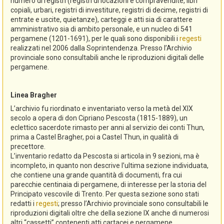
numero di registri (registri di locazioni e compravendite, libri
copiali, urbari, registri di investiture, registri di decime, registri di
entrate e uscite, quietanze), carteggi e atti sia di carattere
amministrativo sia di ambito personale, e un nucleo di 541
pergamene (1201-1691), per le quali sono disponibili i
regesti
realizzati nel 2006 dalla Soprintendenza. Presso l’Archivio
provinciale sono consultabili anche le riproduzioni digitali delle
pergamene.
Linea Bragher
L’archivio fu riordinato e inventariato verso la metà del XIX
secolo a opera di don Cipriano Pescosta (1815-1889), un
eclettico sacerdote rimasto per anni al servizio dei conti Thun,
prima a Castel Bragher, poi a Castel Thun, in qualità di
precettore.
L’inventario redatto da Pescosta si articola in 9 sezioni, ma è
incompleto, in quanto non descrive l’ultima sezione individuata,
che contiene una grande quantità di documenti, fra cui
parecchie centinaia di pergamene, di interesse per la storia del
Principato vescovile di Trento. Per questa sezione sono stati
redatti i
regesti
; presso l’Archivio provinciale sono consultabili le
riproduzioni digitali oltre che della sezione IX anche di numerosi
altri “cassetti” contenenti atti cartacei e pergamene.