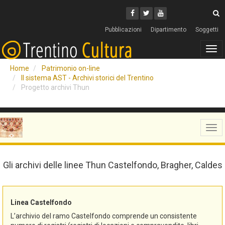
Cerca
Youtube
Facebook
Twitter
C
Pubblicazioni
Dipartimento
Soggetti
Tog
navi
Home
Patrimonio on-line
Il sistema AST - Archivi storici del Trentino
Progetto archivi Thun
Tog
navi
Gli archivi delle linee Thun Castelfondo, Bragher, Caldes
Linea Castelfondo
L’archivio del ramo Castelfondo comprende un consistente