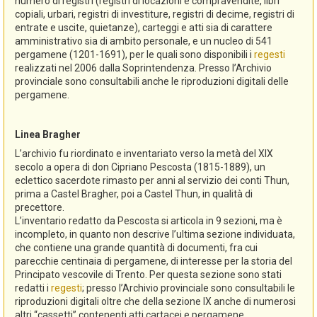
numero di registri (registri di locazioni e compravendite, libri
copiali, urbari, registri di investiture, registri di decime, registri di
entrate e uscite, quietanze), carteggi e atti sia di carattere
amministrativo sia di ambito personale, e un nucleo di 541
pergamene (1201-1691), per le quali sono disponibili i
regesti
realizzati nel 2006 dalla Soprintendenza. Presso l’Archivio
provinciale sono consultabili anche le riproduzioni digitali delle
pergamene.
Linea Bragher
L’archivio fu riordinato e inventariato verso la metà del XIX
secolo a opera di don Cipriano Pescosta (1815-1889), un
eclettico sacerdote rimasto per anni al servizio dei conti Thun,
prima a Castel Bragher, poi a Castel Thun, in qualità di
precettore.
L’inventario redatto da Pescosta si articola in 9 sezioni, ma è
incompleto, in quanto non descrive l’ultima sezione individuata,
che contiene una grande quantità di documenti, fra cui
parecchie centinaia di pergamene, di interesse per la storia del
Principato vescovile di Trento. Per questa sezione sono stati
redatti i
regesti
; presso l’Archivio provinciale sono consultabili le
riproduzioni digitali oltre che della sezione IX anche di numerosi
altri “cassetti” contenenti atti cartacei e pergamene.