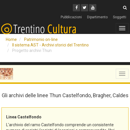
Cerca
Youtube
Facebook
Twitter
C
Pubblicazioni
Dipartimento
Soggetti
Tog
navi
Home
Patrimonio on-line
Il sistema AST - Archivi storici del Trentino
Progetto archivi Thun
Tog
navi
Gli archivi delle linee Thun Castelfondo, Bragher, Caldes
Linea Castelfondo
L’archivio del ramo Castelfondo comprende un consistente