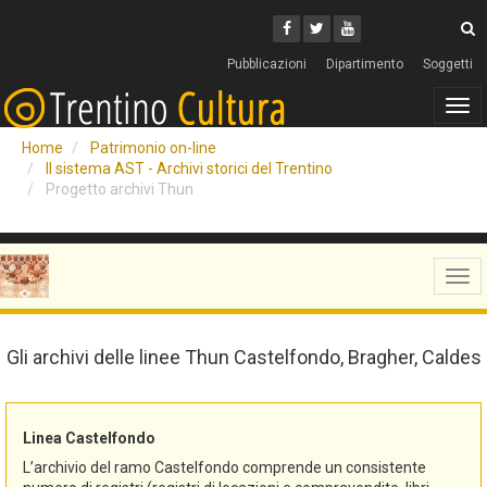
Cerca
Youtube
Facebook
Twitter
C
Pubblicazioni
Dipartimento
Soggetti
Tog
navi
Home
Patrimonio on-line
Il sistema AST - Archivi storici del Trentino
Progetto archivi Thun
Tog
navi
Gli archivi delle linee Thun Castelfondo, Bragher, Caldes
Linea Castelfondo
L’archivio del ramo Castelfondo comprende un consistente