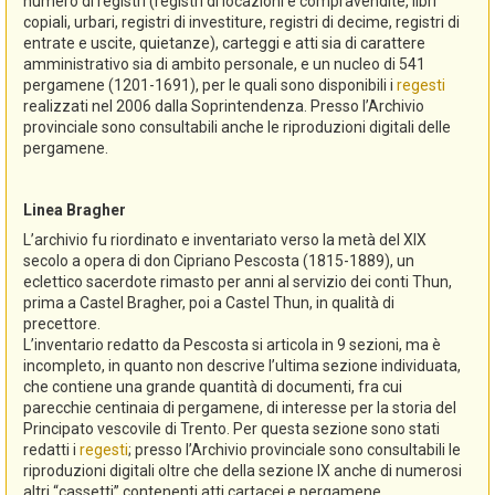
numero di registri (registri di locazioni e compravendite, libri
copiali, urbari, registri di investiture, registri di decime, registri di
entrate e uscite, quietanze), carteggi e atti sia di carattere
amministrativo sia di ambito personale, e un nucleo di 541
pergamene (1201-1691), per le quali sono disponibili i
regesti
realizzati nel 2006 dalla Soprintendenza. Presso l’Archivio
provinciale sono consultabili anche le riproduzioni digitali delle
pergamene.
Linea Bragher
L’archivio fu riordinato e inventariato verso la metà del XIX
secolo a opera di don Cipriano Pescosta (1815-1889), un
eclettico sacerdote rimasto per anni al servizio dei conti Thun,
prima a Castel Bragher, poi a Castel Thun, in qualità di
precettore.
L’inventario redatto da Pescosta si articola in 9 sezioni, ma è
incompleto, in quanto non descrive l’ultima sezione individuata,
che contiene una grande quantità di documenti, fra cui
parecchie centinaia di pergamene, di interesse per la storia del
Principato vescovile di Trento. Per questa sezione sono stati
redatti i
regesti
; presso l’Archivio provinciale sono consultabili le
riproduzioni digitali oltre che della sezione IX anche di numerosi
altri “cassetti” contenenti atti cartacei e pergamene.