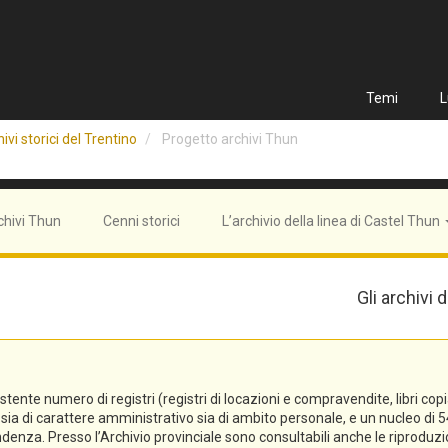
Temi
L
ivi storici del Trentino
Progetto archivi Thun
chivi Thun
Cenni storici
L’archivio della linea di Castel Thun
Gli archivi
e numero di registri (registri di locazioni e compravendite, libri copiali, 
tti sia di carattere amministrativo sia di ambito personale, e un nucleo 
denza. Presso l’Archivio provinciale sono consultabili anche le riproduzi