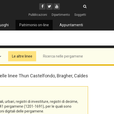
Cerca
Youtube
Facebook
Twitter
Cerca
Pubblicazioni
Dipartimento
Soggetti
uoghi
Patrimonio on-line
Appuntamenti
Le altre linee
Ricerca nelle pergamene
 delle linee Thun Castelfondo, Bragher, Caldes
urbari, registri di investiture, registri di decime,
di 541 pergamene (1201-1691), per le quali sono
oni digitali delle pergamene.