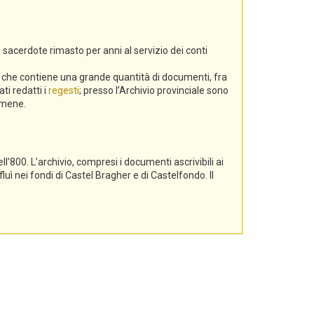
 sacerdote rimasto per anni al servizio dei conti
a, che contiene una grande quantità di documenti, fra
ti redatti i
regesti
; presso l’Archivio provinciale sono
gamene.
l’800. L’archivio, compresi i documenti ascrivibili ai
luì nei fondi di Castel Bragher e di Castelfondo. Il