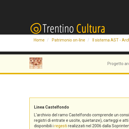
Home
Patrimonio on-line
Il sistema AST - Arch
Progetto ar
Linea Castelfondo
L’archivio del ramo Castelfondo comprende un consistent
registri di entrate e uscite, quietanze), carteggi e a
disponibili i
regesti
realizzati nel 2006 dalla Soprinten