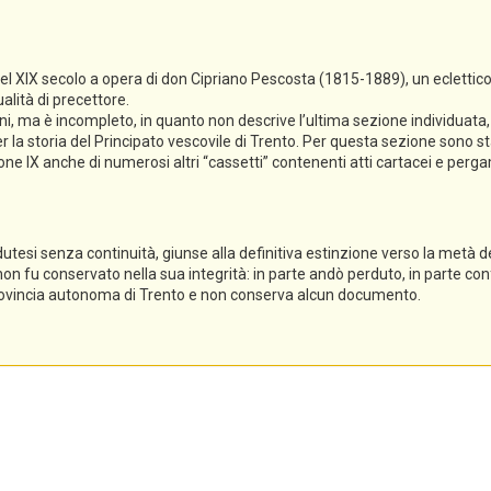
del XIX secolo a opera di don Cipriano Pescosta (1815-1889), un eclettico
alità di precettore.
ioni, ma è incompleto, in quanto non descrive l’ultima sezione individuat
 la storia del Principato vescovile di Trento. Per questa sezione sono sta
ezione IX anche di numerosi altri “cassetti” contenenti atti cartacei e per
dutesi senza continuità, giunse alla definitiva estinzione verso la metà del
 non fu conservato nella sua integrità: in parte andò perduto, in parte conf
 Provincia autonoma di Trento e non conserva alcun documento.