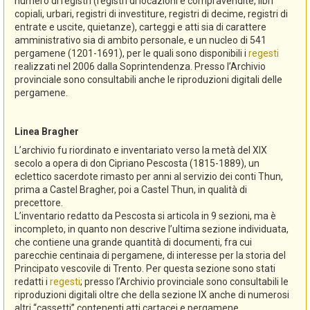
numero di registri (registri di locazioni e compravendite, libri
copiali, urbari, registri di investiture, registri di decime, registri di
entrate e uscite, quietanze), carteggi e atti sia di carattere
amministrativo sia di ambito personale, e un nucleo di 541
pergamene (1201-1691), per le quali sono disponibili i
regesti
realizzati nel 2006 dalla Soprintendenza. Presso l’Archivio
provinciale sono consultabili anche le riproduzioni digitali delle
pergamene.
Linea Bragher
L’archivio fu riordinato e inventariato verso la metà del XIX
secolo a opera di don Cipriano Pescosta (1815-1889), un
eclettico sacerdote rimasto per anni al servizio dei conti Thun,
prima a Castel Bragher, poi a Castel Thun, in qualità di
precettore.
L’inventario redatto da Pescosta si articola in 9 sezioni, ma è
incompleto, in quanto non descrive l’ultima sezione individuata,
che contiene una grande quantità di documenti, fra cui
parecchie centinaia di pergamene, di interesse per la storia del
Principato vescovile di Trento. Per questa sezione sono stati
redatti i
regesti
; presso l’Archivio provinciale sono consultabili le
riproduzioni digitali oltre che della sezione IX anche di numerosi
altri “cassetti” contenenti atti cartacei e pergamene.