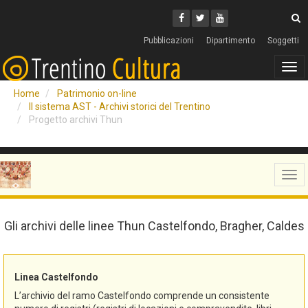
Cerca
Youtube
Facebook
Twitter
C
Pubblicazioni
Dipartimento
Soggetti
Tog
navi
Home
Patrimonio on-line
Il sistema AST - Archivi storici del Trentino
Progetto archivi Thun
Tog
navi
Gli archivi delle linee Thun Castelfondo, Bragher, Caldes
Linea Castelfondo
L’archivio del ramo Castelfondo comprende un consistente