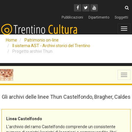
Cerca
Youtube
Facebook
Twitter
C
Pubblicazioni
Dipartimento
Soggetti
Tog
navi
Home
Patrimonio on-line
Il sistema AST - Archivi storici del Trentino
Progetto archivi Thun
Tog
navi
Gli archivi delle linee Thun Castelfondo, Bragher, Caldes
Linea Castelfondo
L’archivio del ramo Castelfondo comprende un consistente