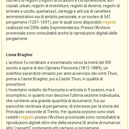
numero di registri (registri di locazioni e compravendite, libri
copiali, urbari, registri di investiture, registri di decime, registri di
entrate e uscite, quietanze), carteggi e atti sia di carattere
amministrativo sia di ambito personale, e un nucleo di 541
pergamene (1201-1691), per le quali sono disponibili i
regesti
realizzati nel 2006 dalla Soprintendenza. Presso l’Archivio
provinciale sono consultabili anche le riproduzioni digitali delle
pergamene.
Linea Bragher
L’archivio fu riordinato e inventariato verso la metà del XIX
secolo a opera di don Cipriano Pescosta (1815-1889), un
eclettico sacerdote rimasto per anni al servizio dei conti Thun,
prima a Castel Bragher, poi a Castel Thun, in qualità di
precettore.
L’inventario redatto da Pescosta si articola in 9 sezioni, ma è
incompleto, in quanto non descrive l’ultima sezione individuata,
che contiene una grande quantità di documenti, fra cui
parecchie centinaia di pergamene, di interesse per la storia del
Principato vescovile di Trento. Per questa sezione sono stati
redatti i
regesti
; presso l’Archivio provinciale sono consultabili le
riproduzioni digitali oltre che della sezione IX anche di numerosi
altri “cassetti” contenenti atti cartacei e pergamene.