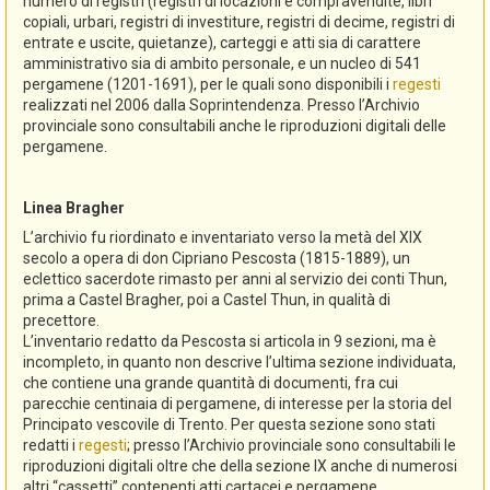
numero di registri (registri di locazioni e compravendite, libri
copiali, urbari, registri di investiture, registri di decime, registri di
entrate e uscite, quietanze), carteggi e atti sia di carattere
amministrativo sia di ambito personale, e un nucleo di 541
pergamene (1201-1691), per le quali sono disponibili i
regesti
realizzati nel 2006 dalla Soprintendenza. Presso l’Archivio
provinciale sono consultabili anche le riproduzioni digitali delle
pergamene.
Linea Bragher
L’archivio fu riordinato e inventariato verso la metà del XIX
secolo a opera di don Cipriano Pescosta (1815-1889), un
eclettico sacerdote rimasto per anni al servizio dei conti Thun,
prima a Castel Bragher, poi a Castel Thun, in qualità di
precettore.
L’inventario redatto da Pescosta si articola in 9 sezioni, ma è
incompleto, in quanto non descrive l’ultima sezione individuata,
che contiene una grande quantità di documenti, fra cui
parecchie centinaia di pergamene, di interesse per la storia del
Principato vescovile di Trento. Per questa sezione sono stati
redatti i
regesti
; presso l’Archivio provinciale sono consultabili le
riproduzioni digitali oltre che della sezione IX anche di numerosi
altri “cassetti” contenenti atti cartacei e pergamene.