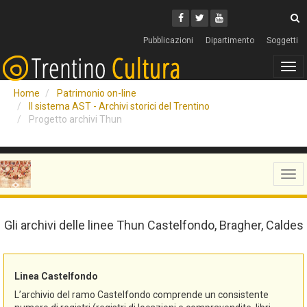
Cerca
Youtube
Facebook
Twitter
C
Pubblicazioni
Dipartimento
Soggetti
Tog
navi
Home
Patrimonio on-line
Il sistema AST - Archivi storici del Trentino
Progetto archivi Thun
Tog
navi
Gli archivi delle linee Thun Castelfondo, Bragher, Caldes
Linea Castelfondo
L’archivio del ramo Castelfondo comprende un consistente