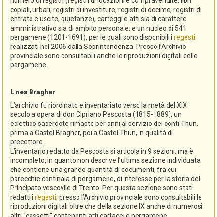
numero di registri (registri di locazioni e compravendite, libri
copiali, urbari, registri di investiture, registri di decime, registri di
entrate e uscite, quietanze), carteggi e atti sia di carattere
amministrativo sia di ambito personale, e un nucleo di 541
pergamene (1201-1691), per le quali sono disponibili i
regesti
realizzati nel 2006 dalla Soprintendenza. Presso l’Archivio
provinciale sono consultabili anche le riproduzioni digitali delle
pergamene.
Linea Bragher
L’archivio fu riordinato e inventariato verso la metà del XIX
secolo a opera di don Cipriano Pescosta (1815-1889), un
eclettico sacerdote rimasto per anni al servizio dei conti Thun,
prima a Castel Bragher, poi a Castel Thun, in qualità di
precettore.
L’inventario redatto da Pescosta si articola in 9 sezioni, ma è
incompleto, in quanto non descrive l’ultima sezione individuata,
che contiene una grande quantità di documenti, fra cui
parecchie centinaia di pergamene, di interesse per la storia del
Principato vescovile di Trento. Per questa sezione sono stati
redatti i
regesti
; presso l’Archivio provinciale sono consultabili le
riproduzioni digitali oltre che della sezione IX anche di numerosi
altri “cassetti” contenenti atti cartacei e pergamene.