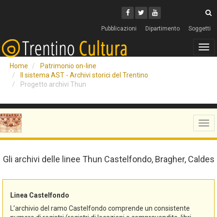
Cerca
Youtube
Facebook
Twitter
C
Pubblicazioni
Dipartimento
Soggetti
Tog
navi
Home
Patrimonio on-line
Il sistema AST - Archivi storici del Trentino
Progetto archivi Thun
Tog
navi
Gli archivi delle linee Thun Castelfondo, Bragher, Caldes
Linea Castelfondo
L’archivio del ramo Castelfondo comprende un consistente