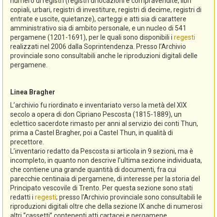
numero di registri (registri di locazioni e compravendite, libri
copiali, urbari, registri di investiture, registri di decime, registri di
entrate e uscite, quietanze), carteggi e atti sia di carattere
amministrativo sia di ambito personale, e un nucleo di 541
pergamene (1201-1691), per le quali sono disponibili i
regesti
realizzati nel 2006 dalla Soprintendenza. Presso l’Archivio
provinciale sono consultabili anche le riproduzioni digitali delle
pergamene.
Linea Bragher
L’archivio fu riordinato e inventariato verso la metà del XIX
secolo a opera di don Cipriano Pescosta (1815-1889), un
eclettico sacerdote rimasto per anni al servizio dei conti Thun,
prima a Castel Bragher, poi a Castel Thun, in qualità di
precettore.
L’inventario redatto da Pescosta si articola in 9 sezioni, ma è
incompleto, in quanto non descrive l’ultima sezione individuata,
che contiene una grande quantità di documenti, fra cui
parecchie centinaia di pergamene, di interesse per la storia del
Principato vescovile di Trento. Per questa sezione sono stati
redatti i
regesti
; presso l’Archivio provinciale sono consultabili le
riproduzioni digitali oltre che della sezione IX anche di numerosi
altri “cassetti” contenenti atti cartacei e pergamene.