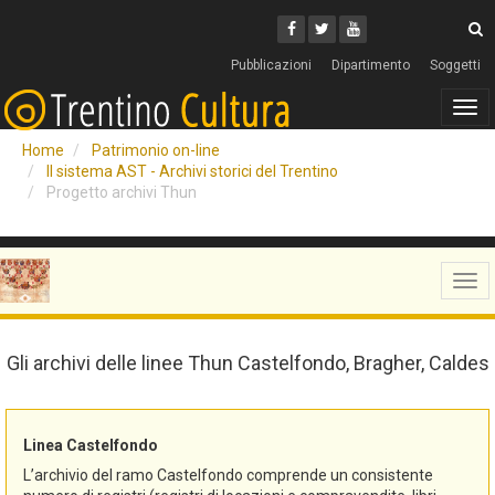
Cerca
Youtube
Facebook
Twitter
C
Pubblicazioni
Dipartimento
Soggetti
Tog
navi
Home
Patrimonio on-line
Il sistema AST - Archivi storici del Trentino
Progetto archivi Thun
Tog
navi
Gli archivi delle linee Thun Castelfondo, Bragher, Caldes
Linea Castelfondo
L’archivio del ramo Castelfondo comprende un consistente