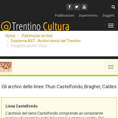
Cerca
Youtube
Facebook
Twitter
C
Pubblicazioni
Dipartimento
Soggetti
Tog
navi
Home
Patrimonio on-line
Il sistema AST - Archivi storici del Trentino
Progetto archivi Thun
Tog
navi
Gli archivi delle linee Thun Castelfondo, Bragher, Caldes
Linea Castelfondo
L’archivio del ramo Castelfondo comprende un consistente