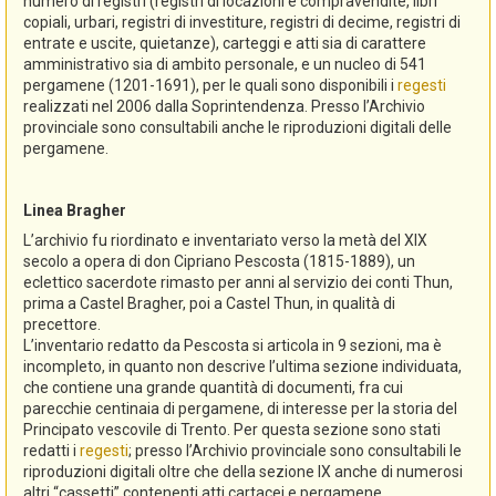
numero di registri (registri di locazioni e compravendite, libri
copiali, urbari, registri di investiture, registri di decime, registri di
entrate e uscite, quietanze), carteggi e atti sia di carattere
amministrativo sia di ambito personale, e un nucleo di 541
pergamene (1201-1691), per le quali sono disponibili i
regesti
realizzati nel 2006 dalla Soprintendenza. Presso l’Archivio
provinciale sono consultabili anche le riproduzioni digitali delle
pergamene.
Linea Bragher
L’archivio fu riordinato e inventariato verso la metà del XIX
secolo a opera di don Cipriano Pescosta (1815-1889), un
eclettico sacerdote rimasto per anni al servizio dei conti Thun,
prima a Castel Bragher, poi a Castel Thun, in qualità di
precettore.
L’inventario redatto da Pescosta si articola in 9 sezioni, ma è
incompleto, in quanto non descrive l’ultima sezione individuata,
che contiene una grande quantità di documenti, fra cui
parecchie centinaia di pergamene, di interesse per la storia del
Principato vescovile di Trento. Per questa sezione sono stati
redatti i
regesti
; presso l’Archivio provinciale sono consultabili le
riproduzioni digitali oltre che della sezione IX anche di numerosi
altri “cassetti” contenenti atti cartacei e pergamene.