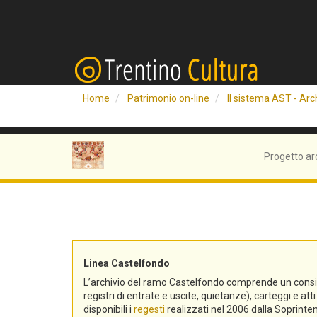
Home
Patrimonio on-line
Il sistema AST - Arch
Progetto ar
Linea Castelfondo
L’archivio del ramo Castelfondo comprende un consistent
registri di entrate e uscite, quietanze), carteggi e a
disponibili i
regesti
realizzati nel 2006 dalla Soprinten