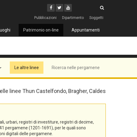
Cerca
Youtube
Facebook
Twitter
Cerca
Pubblicazioni
Dipartimento
Soggetti
uoghi
Patrimonio on-line
Appuntamenti
Le altre linee
Ricerca nelle pergamene
 delle linee Thun Castelfondo, Bragher, Caldes
urbari, registri di investiture, registri di decime,
di 541 pergamene (1201-1691), per le quali sono
oni digitali delle pergamene.