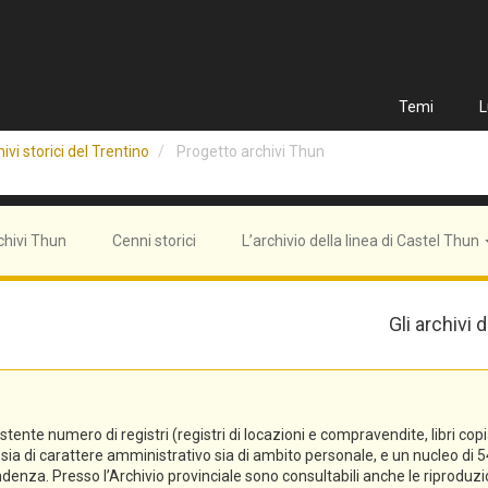
Temi
L
ivi storici del Trentino
Progetto archivi Thun
chivi Thun
Cenni storici
L’archivio della linea di Castel Thun
Gli archivi
e numero di registri (registri di locazioni e compravendite, libri copiali, 
tti sia di carattere amministrativo sia di ambito personale, e un nucleo 
denza. Presso l’Archivio provinciale sono consultabili anche le riproduzi