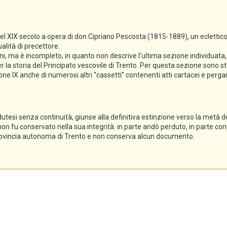
del XIX secolo a opera di don Cipriano Pescosta (1815-1889), un eclettico
alità di precettore.
ioni, ma è incompleto, in quanto non descrive l’ultima sezione individuat
 la storia del Principato vescovile di Trento. Per questa sezione sono sta
ezione IX anche di numerosi altri “cassetti” contenenti atti cartacei e per
dutesi senza continuità, giunse alla definitiva estinzione verso la metà del
 non fu conservato nella sua integrità: in parte andò perduto, in parte conf
 Provincia autonoma di Trento e non conserva alcun documento.