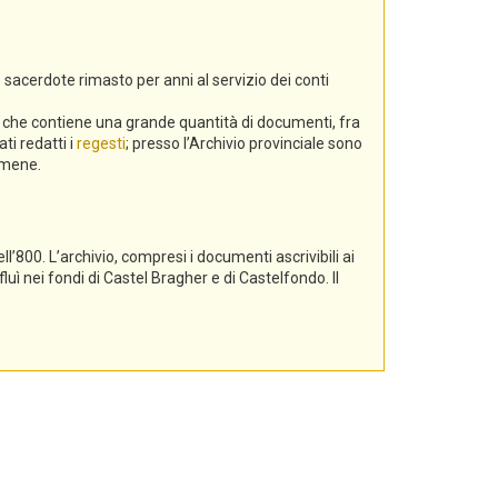
 sacerdote rimasto per anni al servizio dei conti
a, che contiene una grande quantità di documenti, fra
ti redatti i
regesti
; presso l’Archivio provinciale sono
gamene.
l’800. L’archivio, compresi i documenti ascrivibili ai
luì nei fondi di Castel Bragher e di Castelfondo. Il