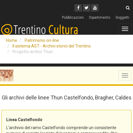
Cerca
Youtube
Facebook
Twitter
C
Pubblicazioni
Dipartimento
Soggetti
Tog
navi
Home
Patrimonio on-line
Il sistema AST - Archivi storici del Trentino
Progetto archivi Thun
Tog
navi
Gli archivi delle linee Thun Castelfondo, Bragher, Caldes
Linea Castelfondo
L’archivio del ramo Castelfondo comprende un consistente