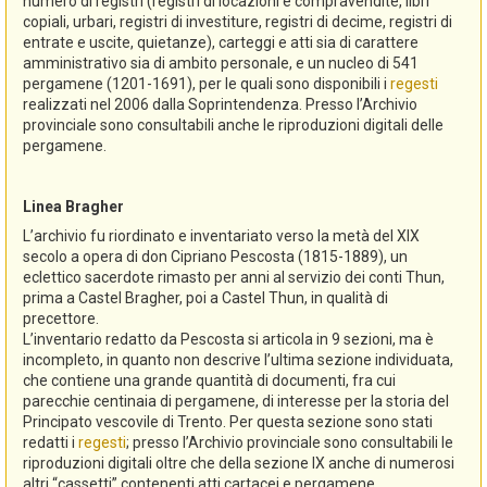
numero di registri (registri di locazioni e compravendite, libri
copiali, urbari, registri di investiture, registri di decime, registri di
entrate e uscite, quietanze), carteggi e atti sia di carattere
amministrativo sia di ambito personale, e un nucleo di 541
pergamene (1201-1691), per le quali sono disponibili i
regesti
realizzati nel 2006 dalla Soprintendenza. Presso l’Archivio
provinciale sono consultabili anche le riproduzioni digitali delle
pergamene.
Linea Bragher
L’archivio fu riordinato e inventariato verso la metà del XIX
secolo a opera di don Cipriano Pescosta (1815-1889), un
eclettico sacerdote rimasto per anni al servizio dei conti Thun,
prima a Castel Bragher, poi a Castel Thun, in qualità di
precettore.
L’inventario redatto da Pescosta si articola in 9 sezioni, ma è
incompleto, in quanto non descrive l’ultima sezione individuata,
che contiene una grande quantità di documenti, fra cui
parecchie centinaia di pergamene, di interesse per la storia del
Principato vescovile di Trento. Per questa sezione sono stati
redatti i
regesti
; presso l’Archivio provinciale sono consultabili le
riproduzioni digitali oltre che della sezione IX anche di numerosi
altri “cassetti” contenenti atti cartacei e pergamene.