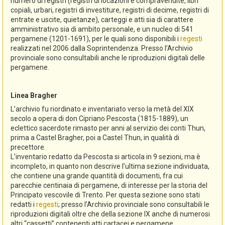
numero di registri (registri di locazioni e compravendite, libri
copiali, urbari, registri di investiture, registri di decime, registri di
entrate e uscite, quietanze), carteggi e atti sia di carattere
amministrativo sia di ambito personale, e un nucleo di 541
pergamene (1201-1691), per le quali sono disponibili i
regesti
realizzati nel 2006 dalla Soprintendenza. Presso l’Archivio
provinciale sono consultabili anche le riproduzioni digitali delle
pergamene.
Linea Bragher
L’archivio fu riordinato e inventariato verso la metà del XIX
secolo a opera di don Cipriano Pescosta (1815-1889), un
eclettico sacerdote rimasto per anni al servizio dei conti Thun,
prima a Castel Bragher, poi a Castel Thun, in qualità di
precettore.
L’inventario redatto da Pescosta si articola in 9 sezioni, ma è
incompleto, in quanto non descrive l’ultima sezione individuata,
che contiene una grande quantità di documenti, fra cui
parecchie centinaia di pergamene, di interesse per la storia del
Principato vescovile di Trento. Per questa sezione sono stati
redatti i
regesti
; presso l’Archivio provinciale sono consultabili le
riproduzioni digitali oltre che della sezione IX anche di numerosi
altri “cassetti” contenenti atti cartacei e pergamene.