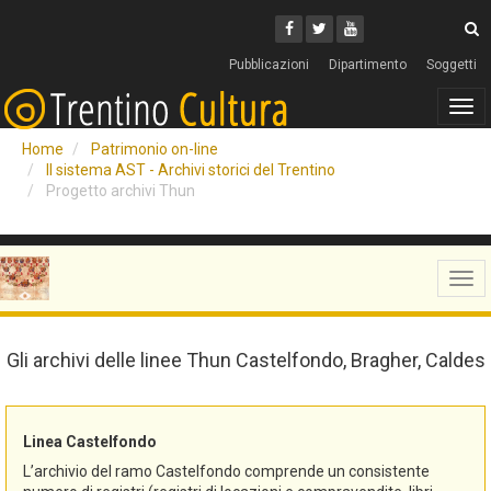
Cerca
Youtube
Facebook
Twitter
C
Pubblicazioni
Dipartimento
Soggetti
Tog
navi
Home
Patrimonio on-line
Il sistema AST - Archivi storici del Trentino
Progetto archivi Thun
Tog
navi
Gli archivi delle linee Thun Castelfondo, Bragher, Caldes
Linea Castelfondo
L’archivio del ramo Castelfondo comprende un consistente