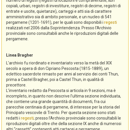
numero di registri (registri di locazioni e compravendite, libri
copiali, urbari, registri di investiture, registri di decime, registri di
entrate e uscite, quietanze), carteggi e atti sia di carattere
amministrativo sia di ambito personale, e un nucleo di 541
pergamene (1201-1691), per le quali sono disponibili i
regesti
realizzati nel 2006 dalla Soprintendenza. Presso l’Archivio
provinciale sono consultabili anche le riproduzioni digitali delle
pergamene.
Linea Bragher
L’archivio fu riordinato e inventariato verso la metà del XIX
secolo a opera di don Cipriano Pescosta (1815-1889), un
eclettico sacerdote rimasto per anni al servizio dei conti Thun,
prima a Castel Bragher, poi a Castel Thun, in qualità di
precettore.
L’inventario redatto da Pescosta si articola in 9 sezioni, ma è
incompleto, in quanto non descrive l’ultima sezione individuata,
che contiene una grande quantità di documenti, fra cui
parecchie centinaia di pergamene, di interesse per la storia del
Principato vescovile di Trento. Per questa sezione sono stati
redatti i
regesti
; presso l’Archivio provinciale sono consultabili le
riproduzioni digitali oltre che della sezione IX anche di numerosi
altri “cassetti” contenenti atti cartacei e pergamene.