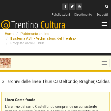
Cerca
Youtube
Facebook
Twitter
C
Pubblicazioni
Dipartimento
Soggetti
Tog
navi
Home
Patrimonio on-line
Il sistema AST - Archivi storici del Trentino
Progetto archivi Thun
Tog
navi
Gli archivi delle linee Thun Castelfondo, Bragher, Caldes
Linea Castelfondo
L’archivio del ramo Castelfondo comprende un consistente