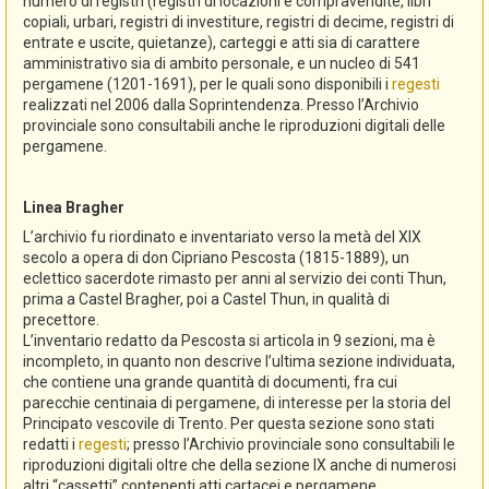
numero di registri (registri di locazioni e compravendite, libri
copiali, urbari, registri di investiture, registri di decime, registri di
entrate e uscite, quietanze), carteggi e atti sia di carattere
amministrativo sia di ambito personale, e un nucleo di 541
pergamene (1201-1691), per le quali sono disponibili i
regesti
realizzati nel 2006 dalla Soprintendenza. Presso l’Archivio
provinciale sono consultabili anche le riproduzioni digitali delle
pergamene.
Linea Bragher
L’archivio fu riordinato e inventariato verso la metà del XIX
secolo a opera di don Cipriano Pescosta (1815-1889), un
eclettico sacerdote rimasto per anni al servizio dei conti Thun,
prima a Castel Bragher, poi a Castel Thun, in qualità di
precettore.
L’inventario redatto da Pescosta si articola in 9 sezioni, ma è
incompleto, in quanto non descrive l’ultima sezione individuata,
che contiene una grande quantità di documenti, fra cui
parecchie centinaia di pergamene, di interesse per la storia del
Principato vescovile di Trento. Per questa sezione sono stati
redatti i
regesti
; presso l’Archivio provinciale sono consultabili le
riproduzioni digitali oltre che della sezione IX anche di numerosi
altri “cassetti” contenenti atti cartacei e pergamene.