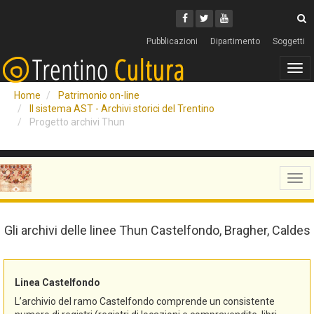
Cerca
Youtube
Facebook
Twitter
C
Pubblicazioni
Dipartimento
Soggetti
Tog
navi
Home
Patrimonio on-line
Il sistema AST - Archivi storici del Trentino
Progetto archivi Thun
Tog
navi
Gli archivi delle linee Thun Castelfondo, Bragher, Caldes
Linea Castelfondo
L’archivio del ramo Castelfondo comprende un consistente